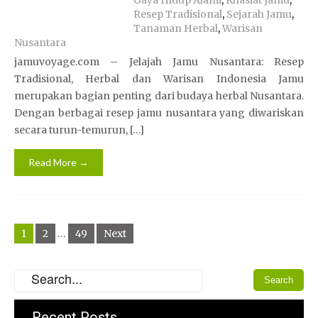
Gaya Hidup Alami
,
Khasiat Jamu
,
Resep Tradisional
,
Sejarah Jamu
,
Tanaman Herbal
,
Warisan
Nusantara
jamuvoyage.com – Jelajah Jamu Nusantara: Resep
Tradisional, Herbal dan Warisan Indonesia Jamu
merupakan bagian penting dari budaya herbal Nusantara.
Dengan berbagai resep jamu nusantara yang diwariskan
secara turun-temurun, […]
Read More →
Posts
1
2
…
49
Next
pagination
Recent Posts