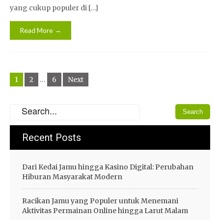
yang cukup populer di […]
Read More →
Posts
1
2
…
6
Next
pagination
Recent Posts
Dari Kedai Jamu hingga Kasino Digital: Perubahan
Hiburan Masyarakat Modern
Racikan Jamu yang Populer untuk Menemani
Aktivitas Permainan Online hingga Larut Malam