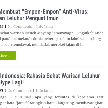
Membuat “Empon-Empon” Anti-Virus:
an Leluhur Penguat Imun
25
|
No Comments
|
Info Jamu
 Sehat Warisan Nenek Moyang jamuvoyage – Ingatkah Anda
l pandemi melanda dunia beberapa tahun lalu? Kala itu, harga
rah dan temulawak mendadak meroket tajam di […]
More →
Indonesia: Rahasia Sehat Warisan Leluhur
Hype Lagi!
25
|
No Comments
|
Info Jamu
age – Jujur saja, apa yang terlintas di kepalamu saat
gar kata “jamu”? Mungkin kamu langsung membayangkan