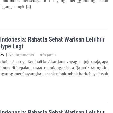
mbok-mbok berkebaya lusuh yang menggendong bakul
 gang sempit. […]
Indonesia: Rahasia Sehat Warisan Leluhur
Hype Lagi
025
|
No Comments
|
Info Jamu
Boba, Saatnya Kembali ke Akar jamuvoyage – Jujur saja, apa
rlintas di kepalamu saat mendengar kata “jamu”? Mungkin,
ngsung membayangkan sosok mbok-mbok berkebaya lusuh
Indonesia: Rahasia Sehat Warisan Leluhur