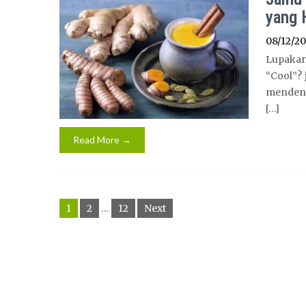
yang 
08/12/2
Lupakan
“Cool”? 
menden
[…]
Read More →
Posts
1
2
…
12
Next
pagination