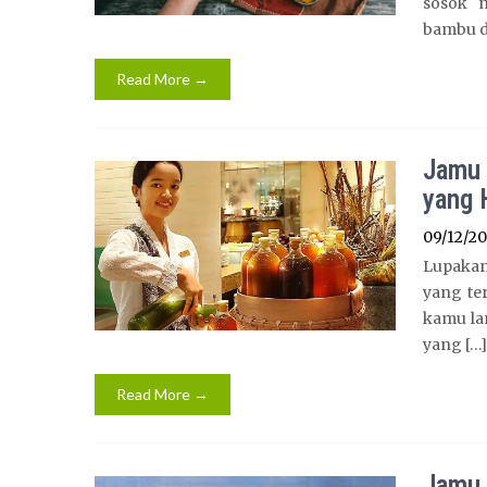
sosok 
bambu di
Read More →
Jamu 
yang 
09/12/2
Lupakan 
yang te
kamu la
yang […]
Read More →
Jamu 