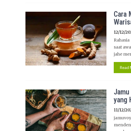
Cara 
Waris
12/12/20
Rahasia
saat awa
jahe me
Read 
Jamu 
yang 
11/12/20
jamuvoy
menden