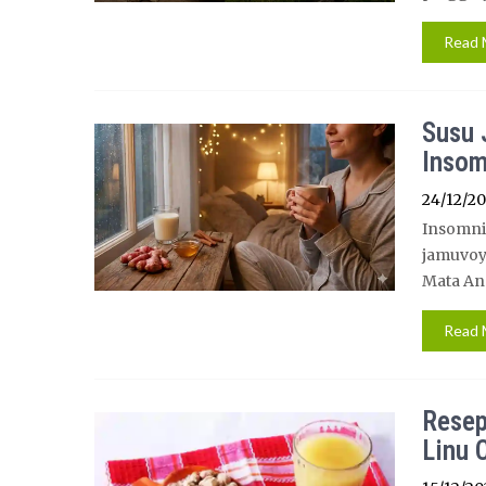
Read 
Susu 
Insom
24/12/2
Insomni
jamuvoy
Mata And
Read 
Resep
Linu 