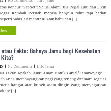
25
|
No Comments
|
Info Jamu
ras Kencur “Sat-Set”: Solusi Alami Usir Pegal Linu dan Bikin
Segar Kembali Pernah merasa bangun tidur tapi badan
seperti habis lari maraton? Atau bahu dan […]
More →
 atau Fakta: Bahaya Jamu bagi Kesehatan
 Kita?
25
|
No Comments
|
Info Jamu
tau Fakta: Apakah Jamu Aman untuk Ginjal? jamuvoyage –
ah Anda membayangkan pagi yang tenang ditemani segelas
encur hangat atau kunyit asam dingin yang menyegarkan
okan? […]