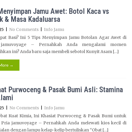
Menyimpan Jamu Awet: Botol Kaca vs
ik & Masa Kadaluarsa
25
|
No Comments
|
Info Jamu
pat Basi? Ini 5 Tips Menyimpan Jamu Botolan Agar Awet di
 jamuvoyage – Pernahkah Anda mengalami momen
kan ini? Anda baru saja membeli sebotol Kunyit Asam […]
More →
at Purwoceng & Pasak Bumi Asli: Stamina
Alami
25
|
No Comments
|
Info Jamu
bat Kuat Kimia, Ini Khasiat Purwoceng & Pasak Bumi untuk
 Pria jamuvoyage – Pernahkah Anda melewati kios kecil di
jalan dengan lampu kelap-kelip bertuliskan “Obat […]