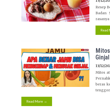
15/12/20
Resep Be
Badan 
rasanya 
Read 
Mitos
Ginjal
13/12/20
Mitos a
Pernahk
beras k
tenggor
Read More →