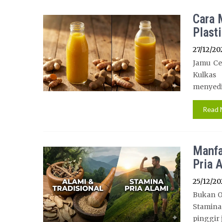
Cara 
Plast
27/12/20
Jamu Ce
Kulkas
menyedih
Read 
Manfa
Pria 
25/12/20
Bukan O
Stamina
pinggir 