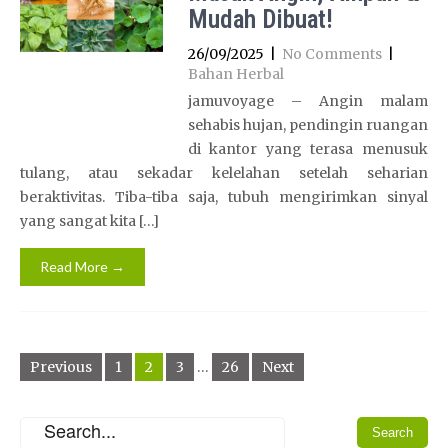
Mudah Dibuat!
26/09/2025
|
No Comments
|
Bahan Herbal
jamuvoyage – Angin malam
sehabis hujan, pendingin ruangan
di kantor yang terasa menusuk
tulang, atau sekadar kelelahan setelah seharian
beraktivitas. Tiba-tiba saja, tubuh mengirimkan sinyal
yang sangat kita […]
Read More →
Posts
Previous
1
2
3
…
26
Next
pagination