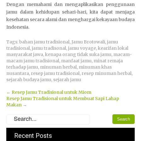
Dengan memahami dan mengaplikasikan penggunaan
jamu dalam kehidupan sehari-hari, kita dapat menjaga
kesehatan secara alami dan menghargai kekayaan budaya
Indonesia.
Tags:
bahan jamu tradisional
,
Jamu Brotowali
,
jamu
tradisional
,
jamu tradisonal
,
jamu voyage
,
kearifan lokal
masyarakat jawa
,
kenapa orang tidak suka jamu
,
macam-
macam jamu tradisional
,
manfaat jamu
,
minat remaja
terhadap jamu
,
minuman herbal
,
minuman khas
nusantara
,
resep jamu tradisional
,
resep minuman herbal
,
sejarah budaya jamu
,
sejarah jamu
Post
←
Resep Jamu Tradisional untuk Miom
Resep Jamu Tradisional untuk Membuat Sapi Lahap
navigation
Makan
→
Recent Posts