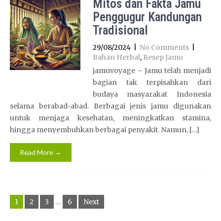
Mitos dan Fakta Jamu
Penggugur Kandungan
Tradisional
29/08/2024
|
No Comments
|
Bahan Herbal
,
Resep Jamu
jamuvoyage – Jamu telah menjadi
bagian tak terpisahkan dari
budaya masyarakat Indonesia
selama berabad-abad. Berbagai jenis jamu digunakan
untuk menjaga kesehatan, meningkatkan stamina,
hingga menyembuhkan berbagai penyakit. Namun, […]
Read More →
Posts
1
2
3
…
6
Next
navigation