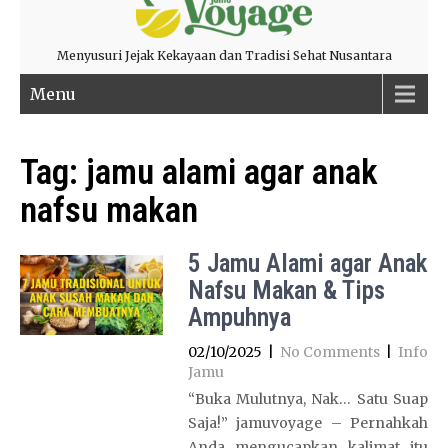
Menyusuri Jejak Kekayaan dan Tradisi Sehat Nusantara
Menu
Tag:
jamu alami agar anak
nafsu makan
5 Jamu Alami agar Anak
Nafsu Makan & Tips
Ampuhnya
02/10/2025
|
No Comments
|
Info
Jamu
“Buka Mulutnya, Nak… Satu Suap
Saja!” jamuvoyage – Pernahkah
Anda mengucapkan kalimat itu