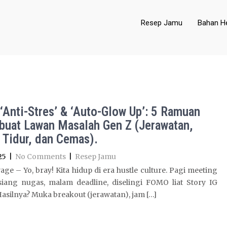
Resep Jamu
Bahan He
‘Anti-Stres’ & ‘Auto-Glow Up’: 5 Ramuan
buat Lawan Masalah Gen Z (Jerawatan,
 Tidur, dan Cemas).
25
|
No Comments
|
Resep Jamu
ge – Yo, bray! Kita hidup di era hustle culture. Pagi meeting
 siang nugas, malam deadline, diselingi FOMO liat Story IG
asilnya? Muka breakout (jerawatan), jam […]