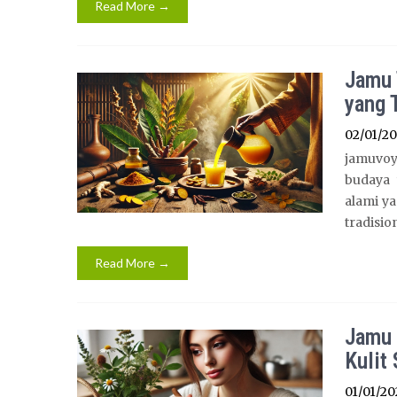
Read More →
Jamu 
yang 
02/01/2
jamuvoy
budaya 
alami y
tradisio
Read More →
Jamu 
Kulit
01/01/20