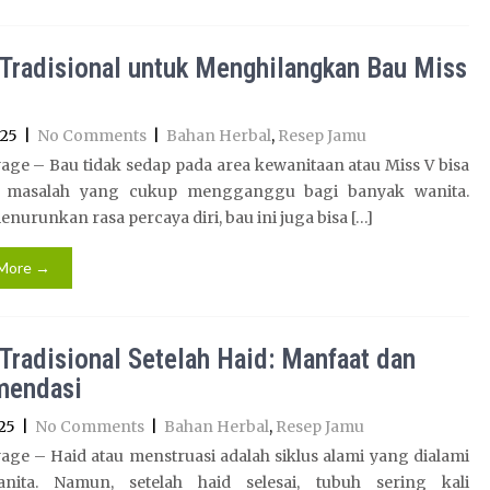
Tradisional untuk Menghilangkan Bau Miss
025
|
No Comments
|
Bahan Herbal
,
Resep Jamu
ge – Bau tidak sedap pada area kewanitaan atau Miss V bisa
i masalah yang cukup mengganggu bagi banyak wanita.
enurunkan rasa percaya diri, bau ini juga bisa […]
More →
Tradisional Setelah Haid: Manfaat dan
mendasi
25
|
No Comments
|
Bahan Herbal
,
Resep Jamu
ge – Haid atau menstruasi adalah siklus alami yang dialami
nita. Namun, setelah haid selesai, tubuh sering kali