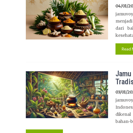
04/01/2
jamuvoy
menjadi
dari ba
kesehata
Read 
Jamu 
Tradi
03/01/20
jamuvoy
Indones
dikenal
bahan-ba