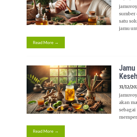
jamuvo
sumber 
satu sol
jamu unt
Read More →
Jamu 
Keseh
31/12/20
jamuvoy
akan ma
sebagai
memperb
Read More →