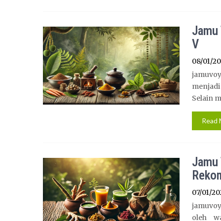
Jamu 
V
08/01/2
jamuvoya
menjad
Selain m
Read 
Jamu 
Reko
07/01/20
jamuvoya
oleh wa