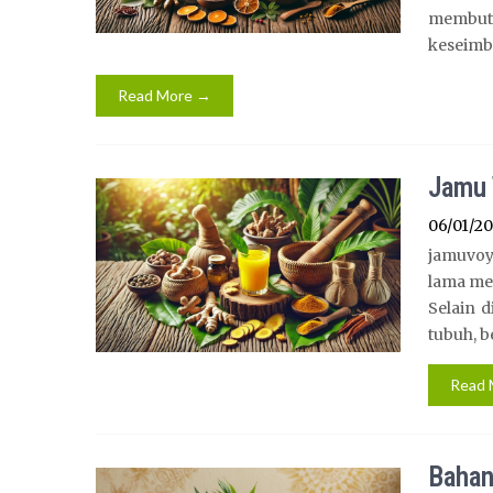
membut
keseimb
Read More →
Jamu 
06/01/2
jamuvoy
lama me
Selain 
tubuh, b
Read 
Bahan