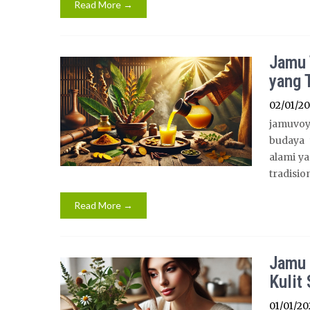
Read More →
Jamu 
yang 
02/01/2
jamuvoy
budaya 
alami y
tradisio
Read More →
Jamu 
Kulit
01/01/20