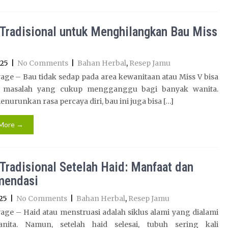
Tradisional untuk Menghilangkan Bau Miss
025
|
No Comments
|
Bahan Herbal
,
Resep Jamu
ge – Bau tidak sedap pada area kewanitaan atau Miss V bisa
i masalah yang cukup mengganggu bagi banyak wanita.
enurunkan rasa percaya diri, bau ini juga bisa […]
More →
Tradisional Setelah Haid: Manfaat dan
mendasi
25
|
No Comments
|
Bahan Herbal
,
Resep Jamu
ge – Haid atau menstruasi adalah siklus alami yang dialami
nita. Namun, setelah haid selesai, tubuh sering kali