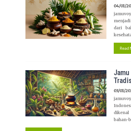
04/01/2
jamuvoy
menjadi
dari ba
kesehata
Read 
Jamu 
Tradi
03/01/20
jamuvoy
Indones
dikenal
bahan-ba