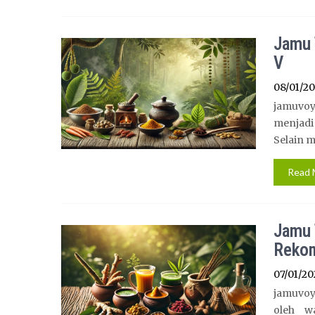
Jamu 
V
08/01/2
jamuvoya
menjad
Selain m
Read 
Jamu 
Reko
07/01/20
jamuvoya
oleh wa