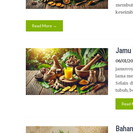
membut
keseimb
Read More →
Jamu 
06/01/2
jamuvoy
lama me
Selain 
tubuh, b
Read 
Bahan