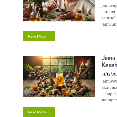
jamuvo
sumber 
satu sol
jamu unt
Read More →
Jamu 
Keseh
31/12/20
jamuvoy
akan ma
sebagai
memperb
Read More →