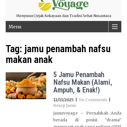
Menyusuri Jejak Kekayaan dan Tradisi Sehat Nusantara
Menu
Tag:
jamu penambah nafsu
makan anak
5 Jamu Penambah
Nafsu Makan (Alami,
Ampuh, & Enak!)
12/11/2025
|
No Comments
|
Resep Jamu
jamuvoyage – Pernahkah Anda
berada di posisi “drama”
menyuapi anak yang sedang GTM