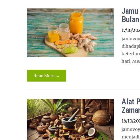
Jamu 
Bulan
17/10/20
jamuvoy
dihadap
keterla
hari. Me
Read More →
Alat 
Zaman
16/10/20
jamuvoy
menjadi