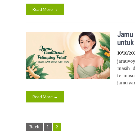
Read More →
Jamu 
untuk
10/10/20
jamuvoy
masih d
termasu
jamu ya
Read More →
Posts
Back
1
2
navigation