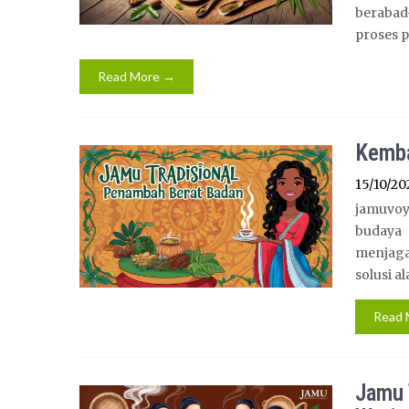
berabad
proses p
Read More →
Kemba
15/10/20
jamuvoy
budaya 
menjaga
solusi al
Read 
Jamu 