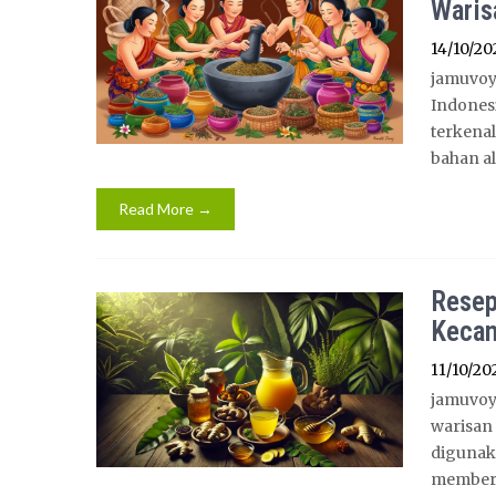
Waris
14/10/20
jamuvoy
Indones
terkena
bahan al
Read More →
Resep
Kecan
11/10/20
jamuvoy
warisan 
digunak
memberi