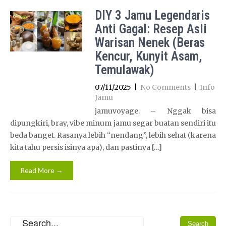
DIY 3 Jamu Legendaris
Anti Gagal: Resep Asli
Warisan Nenek (Beras
Kencur, Kunyit Asam,
Temulawak)
07/11/2025
|
No Comments
|
Info
Jamu
jamuvoyage. – Nggak bisa
dipungkiri, bray, vibe minum jamu segar buatan sendiri itu
beda banget. Rasanya lebih “nendang”, lebih sehat (karena
kita tahu persis isinya apa), dan pastinya […]
Read More →