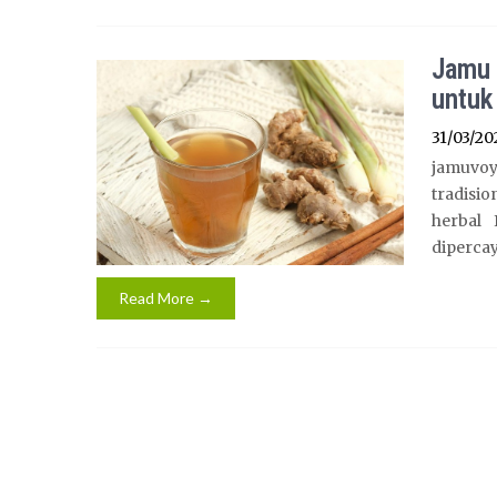
Jamu 
untuk
31/03/20
jamuvo
tradisi
herbal 
dipercay
Read More →