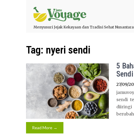
Menyusuri Jejak Kekayaan dan Tradisi Sehat Nusantara
Tag:
nyeri sendi
5 Bah
Sendi
27/09/20
jamuvoy
sendi t
diiring
berubah
Read More →