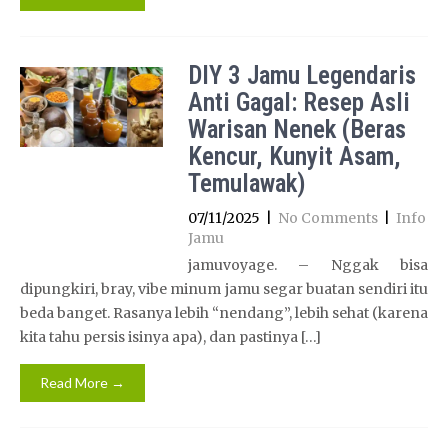
DIY 3 Jamu Legendaris
Anti Gagal: Resep Asli
Warisan Nenek (Beras
Kencur, Kunyit Asam,
Temulawak)
07/11/2025
|
No Comments
|
Info
Jamu
jamuvoyage. – Nggak bisa
dipungkiri, bray, vibe minum jamu segar buatan sendiri itu
beda banget. Rasanya lebih “nendang”, lebih sehat (karena
kita tahu persis isinya apa), dan pastinya […]
Read More →