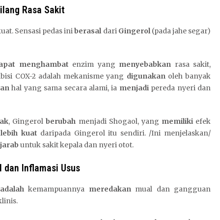
ilang Rasa Sakit
uat. Sensasi pedas ini
berasal
dari
Gingerol
(pada jahe segar)
apat menghambat
enzim yang
menyebabkan
rasa sakit,
hibisi COX-2 adalah mekanisme yang
digunakan
oleh banyak
kan
hal yang sama secara alami, ia
menjadi
pereda nyeri dan
ak
, Gingerol
berubah
menjadi Shogaol, yang
memiliki
efek
n
lebih kuat
daripada Gingerol itu sendiri. /Ini menjelaskan/
jarab
untuk sakit kepala dan nyeri otot.
 dan Inflamasi Usus
adalah
kemampuannya
meredakan
mual dan gangguan
linis.