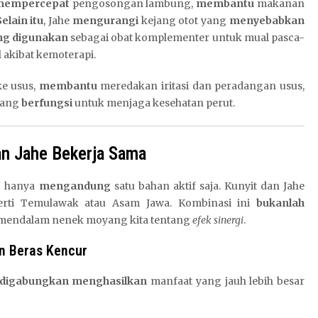
mempercepat
pengosongan lambung,
membantu
makanan
Selain itu
, Jahe
mengurangi
kejang otot yang
menyebabkan
ng digunakan
sebagai obat komplementer untuk mual pasca-
l akibat kemoterapi.
e usus,
membantu
meredakan iritasi dan peradangan usus,
ang
berfungsi
untuk menjaga kesehatan perut.
dan Jahe Bekerja Sama
 hanya
mengandung
satu bahan aktif saja. Kunyit dan Jahe
rti Temulawak atau Asam Jawa. Kombinasi ini
bukanlah
mendalam nenek moyang kita tentang
efek sinergi
.
n Beras Kencur
digabungkan
menghasilkan
manfaat yang jauh lebih besar