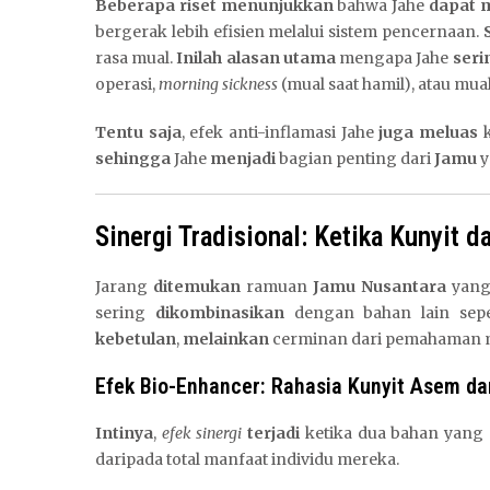
Beberapa riset menunjukkan
bahwa Jahe
dapat 
bergerak lebih efisien melalui sistem pencernaan.
rasa mual.
Inilah alasan utama
mengapa Jahe
seri
operasi,
morning sickness
(mual saat hamil), atau mua
Tentu saja
, efek anti-inflamasi Jahe
juga meluas
k
sehingga
Jahe
menjadi
bagian penting dari
Jamu
y
D
Sinergi Tradisional: Ketika Kunyit 
e
m
o
Jarang
ditemukan
ramuan
Jamu Nusantara
yang
T
sering
dikombinasikan
dengan bahan lain sepe
e
kebetulan
,
melainkan
cerminan dari pemahaman 
m
Efek Bio-Enhancer: Rahasia Kunyit Asem da
b
a
Intinya
,
efek sinergi
terjadi
ketika dua bahan yang
k
daripada total manfaat individu mereka.
I