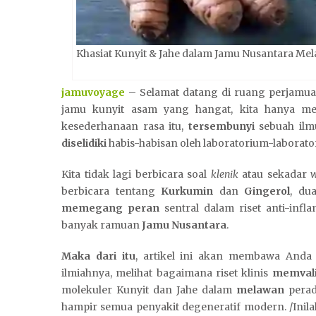
Khasiat Kunyit & Jahe dalam Jamu Nusantara Me
jamuvoyage
– Selamat datang di ruang perjamuan
jamu kunyit asam yang hangat, kita hanya me
kesederhanaan rasa itu,
tersembunyi
sebuah ilmu
diselidiki
habis-habisan oleh laboratorium-laborato
Kita tidak lagi berbicara soal
klenik
atau sekadar
w
berbicara tentang
Kurkumin
dan
Gingerol
, du
memegang peran
sentral dalam riset anti-inf
banyak ramuan
Jamu Nusantara
.
Maka dari itu
, artikel ini akan membawa Anda 
ilmiahnya, melihat bagaimana riset klinis
memvali
molekuler Kunyit dan Jahe dalam
melawan
perad
hampir semua penyakit degeneratif modern. /Inil