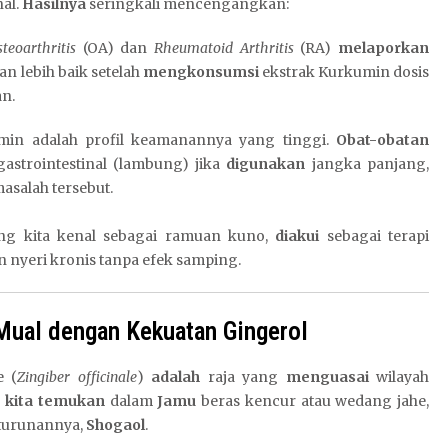
nal.
Hasilnya
seringkali mencengangkan:
teoarthritis
(OA) dan
Rheumatoid Arthritis
(RA)
melaporkan
n lebih baik setelah
mengkonsumsi
ekstrak Kurkumin dosis
an.
in adalah profil keamanannya yang tinggi.
Obat-obatan
astrointestinal (lambung) jika
digunakan
jangka panjang,
asalah tersebut.
ng kita kenal sebagai ramuan kuno,
diakui
sebagai terapi
nyeri kronis tanpa efek samping.
Mual dengan Kekuatan Gingerol
e (
Zingiber officinale
)
adalah
raja yang
menguasai
wilayah
g kita temukan
dalam
Jamu
beras kencur atau wedang jahe,
turunannya,
Shogaol
.