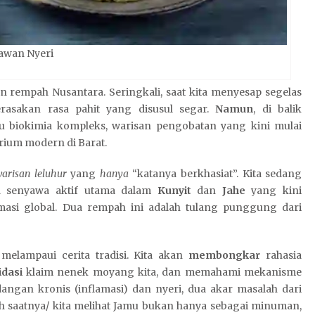
lawan Nyeri
 rempah Nusantara. Seringkali, saat kita menyesap segelas
rasakan rasa pahit yang disusul segar.
Namun
, di balik
 biokimia kompleks, warisan pengobatan yang kini mulai
rium modern di Barat.
arisan leluhur
yang
hanya
“katanya berkhasiat”. Kita sedang
a senyawa aktif utama dalam
Kunyit
dan
Jahe
yang kini
lamasi global. Dua rempah ini adalah tulang punggung dari
melampaui cerita tradisi. Kita akan
membongkar
rahasia
dasi
klaim nenek moyang kita, dan memahami mekanisme
angan kronis (inflamasi) dan nyeri, dua akar masalah dari
ah saatnya/ kita melihat Jamu bukan hanya sebagai minuman,