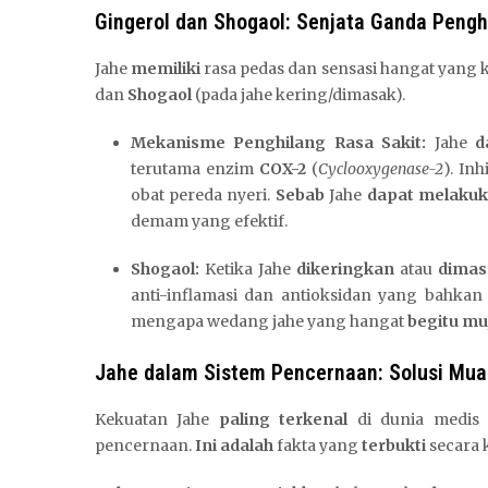
Gingerol dan Shogaol: Senjata Ganda Pengh
Jahe
memiliki
rasa pedas dan sensasi hangat yang k
dan
Shogaol
(pada jahe kering/dimasak).
Mekanisme Penghilang Rasa Sakit:
Jahe
d
terutama enzim
COX-2
(
Cyclooxygenase-2
). In
obat pereda nyeri.
Sebab
Jahe
dapat melaku
demam yang efektif.
Shogaol:
Ketika Jahe
dikeringkan
atau
dimas
anti-inflamasi dan antioksidan yang bahka
mengapa wedang jahe yang hangat
begitu mu
Jahe dalam Sistem Pencernaan: Solusi Mual
Kekuatan Jahe
paling terkenal
di dunia medis
pencernaan.
Ini adalah
fakta yang
terbukti
secara k