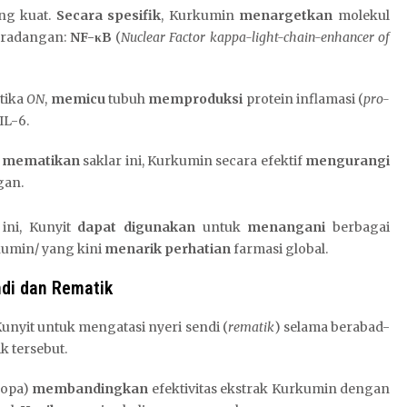
ng kuat.
Secara spesifik
, Kurkumin
menargetkan
molekul
radangan:
NF-κB
(
Nuclear Factor kappa-light-chain-enhancer of
etika
ON
,
memicu
tubuh
memproduksi
protein inflamasi (
pro-
IL-6.
 mematikan
saklar ini, Kurkumin secara efektif
mengurangi
gan.
ini, Kunyit
dapat digunakan
untuk
menangani
berbagai
kumin/ yang kini
menarik perhatian
farmasi global.
endi dan Rematik
nyit untuk mengatasi nyeri sendi (
rematik
) selama berabad-
k tersebut.
ropa)
membandingkan
efektivitas ekstrak Kurkumin dengan