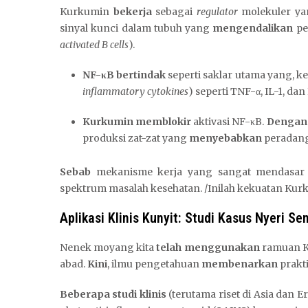
Kurkumin
bekerja
sebagai
regulator
molekuler ya
sinyal kunci dalam tubuh yang
mengendalikan
pe
activated B cells
).
NF-κB
bertindak
seperti saklar utama yang, k
inflammatory cytokines
) seperti TNF-α, IL-1, dan 
Kurkumin
memblokir
aktivasi NF-κB.
Dengan
produksi zat-zat yang
menyebabkan
peradan
Sebab
mekanisme kerja yang sangat mendasar 
spektrum masalah kesehatan. /Inilah kekuatan Kur
Aplikasi Klinis Kunyit: Studi Kasus Nyeri S
Nenek moyang kita
telah menggunakan
ramuan Ku
abad.
Kini
, ilmu pengetahuan
membenarkan
prakti
Beberapa studi klinis
(terutama riset di Asia dan E