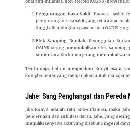
obat anti-inflamasi non-steroid (OAINS) konvensio
Pengurangan Rasa Sakit:
Banyak pasien
Os
pengurangan rasa sakit yang setara atau bahka
tinggi dibandingkan plasebo atau OAINS ring
Efek Samping Rendah:
Keunggulan Kurkum
OAINS
sering
menimbulkan
efek samping g
sementara
Kurkumin jarang
menimbulkan
m
Tentu saja
, hal ini
menjadikan
Kunyit asam, ya
komplementer yang menjanjikan untuk manajemen 
Jahe: Sang Penghangat dan Pereda 
Jika Kunyit
adalah
ratu anti-inflamasi, maka Jah
pencernaan dan sirkulasi darah. Jahe, yang
serin
memiliki
senyawa aktif yang disebut
Gingerol
dan 