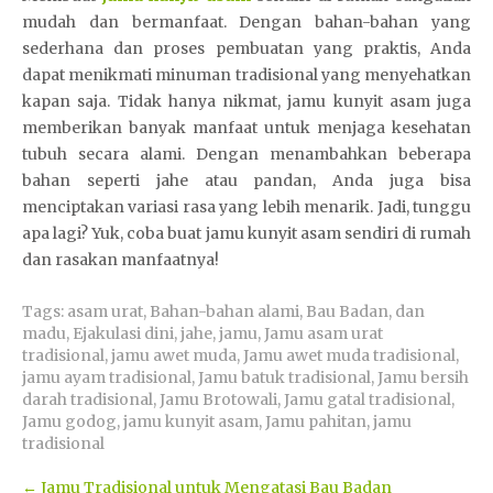
mudah dan bermanfaat. Dengan bahan-bahan yang
sederhana dan proses pembuatan yang praktis, Anda
dapat menikmati minuman tradisional yang menyehatkan
kapan saja. Tidak hanya nikmat, jamu kunyit asam juga
memberikan banyak manfaat untuk menjaga kesehatan
tubuh secara alami. Dengan menambahkan beberapa
bahan seperti jahe atau pandan, Anda juga bisa
menciptakan variasi rasa yang lebih menarik. Jadi, tunggu
apa lagi? Yuk, coba buat jamu kunyit asam sendiri di rumah
dan rasakan manfaatnya!
Tags:
asam urat
,
Bahan-bahan alami
,
Bau Badan
,
dan
madu
,
Ejakulasi dini
,
jahe
,
jamu
,
Jamu asam urat
tradisional
,
jamu awet muda
,
Jamu awet muda tradisional
,
jamu ayam tradisional
,
Jamu batuk tradisional
,
Jamu bersih
darah tradisional
,
Jamu Brotowali
,
Jamu gatal tradisional
,
Jamu godog
,
jamu kunyit asam
,
Jamu pahitan
,
jamu
tradisional
Post
←
Jamu Tradisional untuk Mengatasi Bau Badan