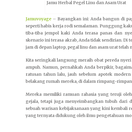
Jamu Herbal Pegel Linu dan Asam Urat
Jamuvoyage
– Bayangkan ini: Anda bangun di pagi
seperti habis kerja rodi semalaman. Punggung kaku,
tiba-tiba jempol kaki Anda terasa panas dan n
skenario ini terasa akrab, Anda tidak sendirian. 
jam di depan laptop, pegal linu dan asam urat tela
Kita seringkali langsung meraih obat pereda nyer
ampuh. Namun, pernahkah Anda berpikir, bagaim
ratusan tahun lalu, jauh sebelum apotek modern 
belakang rumah mereka, di dalam rimpang-rimpang
Mereka memiliki ramuan rahasia yang teruji oleh
gejala, tetapi juga menyeimbangkan tubuh dari d
sebuah warisan kebijaksanaan yang kini kembali re
yang ternyata didukung oleh ilmu pengetahuan mod