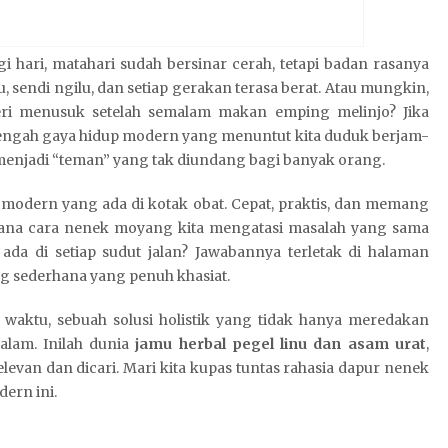
 hari, matahari sudah bersinar cerah, tetapi badan rasanya
 sendi ngilu, dan setiap gerakan terasa berat. Atau mungkin,
yeri menusuk setelah semalam makan emping melinjo? Jika
Di tengah gaya hidup modern yang menuntut kita duduk berjam-
h menjadi “teman” yang tak diundang bagi banyak orang.
N
a
i modern yang ada di kotak obat. Cepat, praktis, dan memang
g
ana cara nenek moyang kita mengatasi masalah yang sama
a
ada di setiap sudut jalan? Jawabannya terletak di halaman
3
 sederhana yang penuh khasiat.
0
3
 waktu, sebuah solusi holistik yang tidak hanya meredakan
alam. Inilah dunia
jamu herbal pegel linu dan asam urat
,
levan dan dicari. Mari kita kupas tuntas rahasia dapur nenek
ern ini.