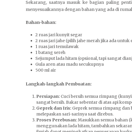
Sekarang, saatnya masuk ke bagian paling pentin
menyesuaikannya dengan bahan yang ada di ruma
Bahan-bahan:
2 ruas jari kunyit segar
2 ruas jari jahe (pilih jahe merah jika ada untu
1 ruas jari temulawak
1 batang sereh
Sejumput lada hitam (opsional, tapi sangat dia
Gula aren atau madu secukupnya
500 ml air
Langkah-langkah Pembuatan:
Persiapan:
Cuci bersih semua rimpang (kunyit,
sangat bersih. Bakar sebentar di atas api ko
Geprek dan Iris:
Geprek semua rimpang dan ba
melepaskan sari-sarinya saat direbus.
Proses Perebusan:
Masukkan semua bahan (kec
menggunakan lada hitam, tambahkan sekara
ilmiah dapat meningkatkan penyerapan kurk