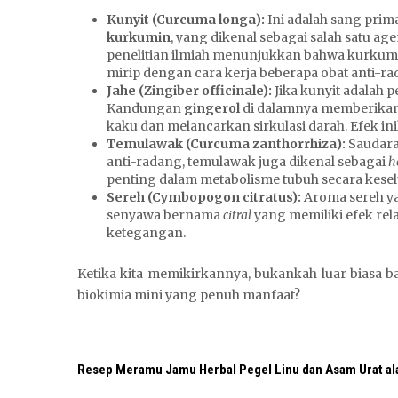
Kunyit (Curcuma longa):
Ini adalah sang pri
a
kurkumin
, yang dikenal sebagai salah satu age
f
penelitian ilmiah menunjukkan bahwa kurku
t
mirip dengan cara kerja beberapa obat anti-ra
a
Jahe (Zingiber officinale):
Jika kunyit adalah 
r
Kandungan
gingerol
di dalamnya memberikan
kaku dan melancarkan sirkulasi darah. Efek ini
Temulawak (Curcuma zanthorrhiza):
Saudara 
anti-radang, temulawak juga dikenal sebagai
h
penting dalam metabolisme tubuh secara kese
Sereh (Cymbopogon citratus):
Aroma sereh y
senyawa bernama
citral
yang memiliki efek rel
ketegangan.
Ketika kita memikirkannya, bukankah luar biasa 
biokimia mini yang penuh manfaat?
Resep Meramu Jamu Herbal Pegel Linu dan Asam Urat al