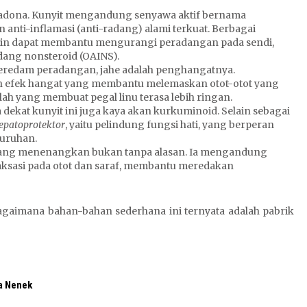
madona. Kunyit mengandung senyawa aktif bernama
n anti-inflamasi (anti-radang) alami terkuat. Berbagai
min dapat membantu mengurangi peradangan pada sendi,
dang nonsteroid (OAINS).
peredam peradangan, jahe adalah penghangatnya.
 efek hangat yang membantu melemaskan otot-otot yang
lah yang membuat pegal linu terasa lebih ringan.
dekat kunyit ini juga kaya akan kurkuminoid. Selain sebagai
epatoprotektor
, yaitu pelindung fungsi hati, yang berperan
luruhan.
ang menenangkan bukan tanpa alasan. Ia mengandung
aksasi pada otot dan saraf, membantu meredakan
bagaimana bahan-bahan sederhana ini ternyata adalah pabrik
a Nenek