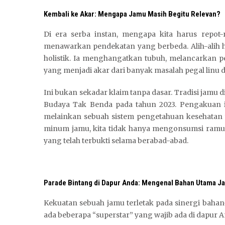
Kembali ke Akar: Mengapa Jamu Masih Begitu Relevan?
Di era serba instan, mengapa kita harus repot
menawarkan pendekatan yang berbeda. Alih-alih h
holistik. Ia menghangatkan tubuh, melancarkan 
yang menjadi akar dari banyak masalah pegal linu d
Ini bukan sekadar klaim tanpa dasar. Tradisi jamu d
Budaya Tak Benda pada tahun 2023. Pengakuan
melainkan sebuah sistem pengetahuan kesehatan 
minum jamu, kita tidak hanya mengonsumsi ramuan,
yang telah terbukti selama berabad-abad.
N
a
g
a
Parade Bintang di Dapur Anda: Mengenal Bahan Utama J
3
0
Kekuatan sebuah jamu terletak pada sinergi bahan
3
ada beberapa “superstar” yang wajib ada di dapur A
d