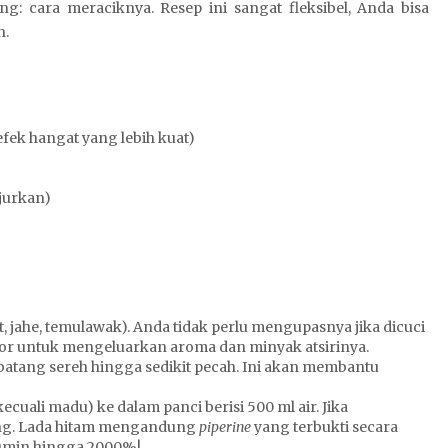
g: cara meraciknya. Resep ini sangat fleksibel, Anda bisa
h.
k efek hangat yang lebih kuat)
njurkan)
 jahe, temulawak). Anda tidak perlu mengupasnya jika dicuci
mpor untuk mengeluarkan aroma dan minyak atsirinya.
D
tang sereh hingga sedikit pecah. Ini akan membantu
e
w
uali madu) ke dalam panci berisi 500 ml air. Jika
a
ng. Lada hitam mengandung
piperine
yang terbukti secara
p
umin hingga 2000%!
o