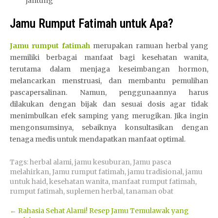
jantung
Jamu Rumput Fatimah untuk Apa?
Jamu rumput fatimah
merupakan ramuan herbal yang
memiliki berbagai manfaat bagi kesehatan wanita,
terutama dalam menjaga keseimbangan hormon,
melancarkan menstruasi, dan membantu pemulihan
pascapersalinan. Namun, penggunaannya harus
dilakukan dengan bijak dan sesuai dosis agar tidak
menimbulkan efek samping yang merugikan. Jika ingin
mengonsumsinya, sebaiknya konsultasikan dengan
tenaga medis untuk mendapatkan manfaat optimal.
Tags:
herbal alami
,
jamu kesuburan
,
Jamu pasca
melahirkan
,
Jamu rumput fatimah
,
jamu tradisional
,
jamu
untuk haid
,
kesehatan wanita
,
manfaat rumput fatimah
,
rumput fatimah
,
suplemen herbal
,
tanaman obat
Post
←
Rahasia Sehat Alami! Resep Jamu Temulawak yang