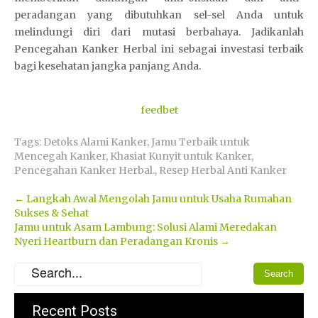
peradangan yang dibutuhkan sel-sel Anda untuk
melindungi diri dari mutasi berbahaya. Jadikanlah
Pencegahan Kanker Herbal ini sebagai investasi terbaik
bagi kesehatan jangka panjang Anda.
feedbet
Tags:
Detoks Alami Kanker
,
Jamu Terbaik untuk
Mencegah Kanker
,
Khasiat Kunyit untuk Kanker
,
Pencegahan Kanker Herbal.
,
Resep Herbal Anti Kanker
Post
←
Langkah Awal Mengolah Jamu untuk Usaha Rumahan
Sukses & Sehat
navigation
Jamu untuk Asam Lambung: Solusi Alami Meredakan
Nyeri Heartburn dan Peradangan Kronis
→
Recent Posts