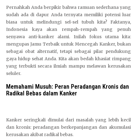
Pernahkah Anda berpikir bahwa ramuan sederhana yang
sudah ada di dapur Anda ternyata memiliki potensi luar
biasa untuk melindungi sel-sel tubuh kita? Faktanya,
Indonesia kaya akan rempah-rempah yang penuh
senyawa anti-kanker alami. Inilah fokus utama kita:
mengupas Jamu Terbaik untuk Mencegah Kanker, bukan
sebagai obat alternatif, tetapi sebagai pilar pendukung
gaya hidup sehat Anda. Kita akan bedah khasiat rimpang
yang terbukti secara ilmiah mampu melawan kerusakan
seluler.
Memahami Musuh: Peran Peradangan Kronis dan
N
Radikal Bebas dalam Kanker
a
g
a
3
Kanker seringkali dimulai dari masalah yang lebih kecil
0
dan kronis: peradangan berkepanjangan dan akumulasi
3
kerusakan akibat radikal bebas.