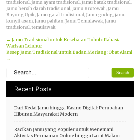
tradisional
,
jamu ayam tradisional
,
Jamu batuk tradisional
,
Jamu bersih darah tradisional
,
Jamu Brotowali
,
Jamu
Buyung Upik
,
Jamu gatal tradisional
,
Jamu godog
,
jamu
kunyit asam
,
Jamu pahitan
,
Jamu Temulawak
,
jamu
tradisional
,
temulawak
Post
←
Jamu Tradisional untuk Kesehatan Tubuh: Rahasia
Warisan Leluhur
navigation
Resep Jamu Tradisional untuk Badan Meriang: Obat Alami
→
Recent Posts
Dari Kedai Jamu hingga Kasino Digital: Perubahan
Hiburan Masyarakat Modern
Racikan Jamu yang Populer untuk Menemani
Aktivitas Permainan Online hingga Larut Malam