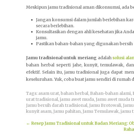
Meskipun jamu tradisional aman dikonsumsi, ada be
Jangan konsumsi dalam jumlah berlebihan kar
secara berlebihan.
Konsultasikan dengan ahli kesehatan jika And
jamu.
Pastikan bahan-bahan yang digunakan bersih d
Jamu tradisional untuk meriang
adalah
solusi ala
bahan herbal seperti jahe, kunyit, temulawak, d
efektif. Selain itu, jamu tradisional juga dapat
keseluruhan. Yuk, coba buat jamu sendiri di rumah
Tags:
asam urat
,
bahan herbal
,
Bahan-bahan alami
,
urat tradisional
,
jamu awet muda
,
Jamu awet muda tr
Jamu bersih darah tradisional
,
Jamu Brotowali
,
Jamu
kunyit asam
,
Jamu pahitan
,
Jamu Temulawak
,
jamu t
Post
←
Resep Jamu Tradisional untuk Badan Meriang: Ob
Raha
navigation