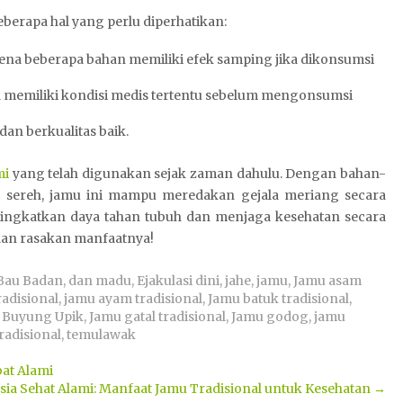
berapa hal yang perlu diperhatikan:
ena beberapa bahan memiliki efek samping jika dikonsumsi
a memiliki kondisi medis tertentu sebelum mengonsumsi
an berkualitas baik.
mi
yang telah digunakan sejak zaman dahulu. Dengan bahan-
an sereh, jamu ini mampu meredakan gejala meriang secara
 meningkatkan daya tahan tubuh dan menjaga kesehatan secara
 dan rasakan manfaatnya!
Bau Badan
,
dan madu
,
Ejakulasi dini
,
jahe
,
jamu
,
Jamu asam
adisional
,
jamu ayam tradisional
,
Jamu batuk tradisional
,
 Buyung Upik
,
Jamu gatal tradisional
,
Jamu godog
,
jamu
radisional
,
temulawak
at Alami
sia Sehat Alami: Manfaat Jamu Tradisional untuk Kesehatan
→