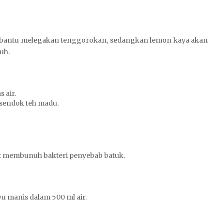
embantu melegakan tenggorokan, sedangkan lemon kaya akan
uh.
 air.
sendok teh madu.
pat membunuh bakteri penyebab batuk.
u manis dalam 500 ml air.