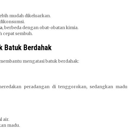
lebih mudah dikeluarkan.
dikonsumsi.
a
, berbeda dengan obat-obatan kimia.
ih cepat sembuh.
k Batuk Berdahak
at membantu mengatasi batuk berdahak:
at meredakan peradangan di tenggorokan, sedangkan madu
 air.
kan madu.