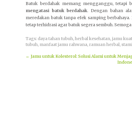
Batuk berdahak memang mengganggu, tetapi b
mengatasi batuk berdahak
. Dengan bahan alam
meredakan batuk tanpa efek samping berbahaya. K
tetap terhidrasi agar batuk segera sembuh. Semoga
Tags:
daya tahan tubuh
,
herbal kesehatan
,
jamu kuat
tubuh
,
manfaat jamu rahwana
,
ramuan herbal
,
stam
Post
←
Jamu untuk Kolesterol: Solusi Alami untuk Menja
Indone
navigation