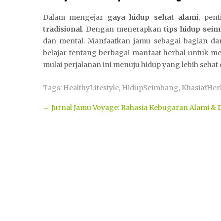
Dalam mengejar
gaya hidup sehat alami
, pen
tradisional
. Dengan menerapkan
tips hidup sei
dan mental. Manfaatkan jamu sebagai bagian dari 
belajar tentang berbagai manfaat herbal untuk 
mulai perjalanan ini menuju hidup yang lebih sehat
Tags:
HealthyLifestyle
,
HidupSeimbang
,
KhasiatHer
Post
←
Jurnal Jamu Voyage: Rahasia Kebugaran Alami & D
navigation