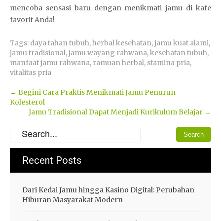
mencoba sensasi baru dengan menikmati jamu di kafe
favorit Anda!
Tags:
daya tahan tubuh
,
herbal kesehatan
,
jamu kuat alami
,
jamu tradisional
,
jamu wayang rahwana
,
kesehatan tubuh
,
manfaat jamu rahwana
,
ramuan herbal
,
stamina pria
,
vitalitas pria
Post
←
Begini Cara Praktis Menikmati Jamu Penurun
Kolesterol
navigation
Jamu Tradisional Dapat Menjadi Kurikulum Belajar
→
Recent Posts
Dari Kedai Jamu hingga Kasino Digital: Perubahan
Hiburan Masyarakat Modern