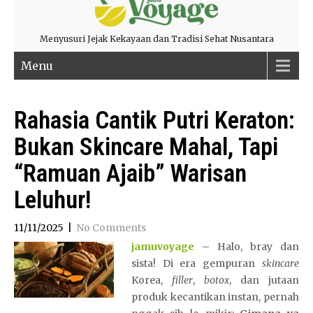
Menyusuri Jejak Kekayaan dan Tradisi Sehat Nusantara
Menu
Rahasia Cantik Putri Keraton:
Bukan Skincare Mahal, Tapi
“Ramuan Ajaib” Warisan
Leluhur!
11/11/2025
|
No Comments
jamuvoyage
– Halo, bray dan
sista! Di era gempuran
skincare
Korea,
filler
,
botox
, dan jutaan
produk kecantikan instan, pernah