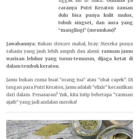
nggak sih lo mikir:
Gimana ya
caranya Putri Keraton zaman
dulu bisa punya kulit mulus,
tubuh singset, dan aura yang
“manglingi” (memukau)?
Jawabannya:
Bukan
skincare
mahal, bray. Mereka punya
rahasia yang jauh lebih ampuh dan alami:
ramuan jamu
warisan leluhur yang turun-temurun, dijaga ketat di
dalam tembok keraton.
Jamu bukan cuma buat “orang tua” atau “obat capek”. Di
tangan para Putri Keraton, jamu adalah “elixir” kecantikan
dari dalam. Penasaran? Yuk, kita intip beberapa “ramuan
ajaib” yang jadi andalan mereka!