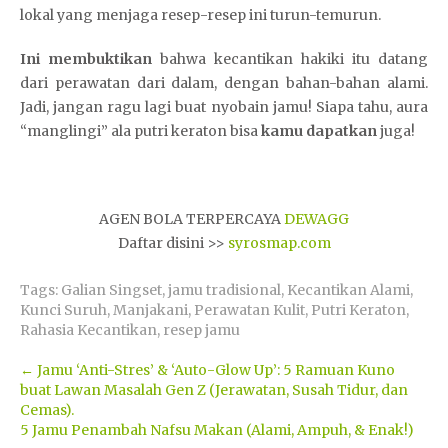
lokal yang menjaga resep-resep ini turun-temurun.
Ini membuktikan
bahwa kecantikan hakiki itu datang
dari perawatan dari dalam, dengan bahan-bahan alami.
Jadi, jangan ragu lagi buat nyobain jamu! Siapa tahu, aura
“manglingi” ala putri keraton bisa
kamu dapatkan
juga!
AGEN BOLA TERPERCAYA
DEWAGG
Daftar disini >>
syrosmap.com
Tags:
Galian Singset
,
jamu tradisional
,
Kecantikan Alami
,
Kunci Suruh
,
Manjakani
,
Perawatan Kulit
,
Putri Keraton
,
Rahasia Kecantikan
,
resep jamu
Post
←
Jamu ‘Anti-Stres’ & ‘Auto-Glow Up’: 5 Ramuan Kuno
buat Lawan Masalah Gen Z (Jerawatan, Susah Tidur, dan
navigation
Cemas).
5 Jamu Penambah Nafsu Makan (Alami, Ampuh, & Enak!)