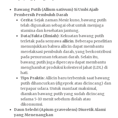
Bawang Putih (Allium sativum) Si Umbi Ajaib
Pembersih Pembuluh Darah
Cerita:
Sejak zaman Mesir kuno,
S
bawang putih
telah digunakan sebagai obat untuk menjaga
K
stamina dan kesehatan jantung.
O
Data/Fakta (Ilmiah):
Kekuatan bawang putih
R
terletak pada senyawa
allicin
. Beberapa penelitian
8
menunjukkan bahwa allicin dapat membantu
8
merelaksasi pembuluh darah, yang berkontribusi
pada penurunan tekanan darah. Selain itu,
bawang putih juga dipercaya dapat membantu
menghambat produksi kolesterol jahat (LDL) di
hati.
Tips Praktis:
Allicin baru terbentuk saat bawang
putih dihancurkan (digeprek atau dicincang) dan
terpapar udara. Untuk manfaat maksimal,
diamkan bawang putih yang sudah dicincang
selama 5-10 menit sebelum diolah atau
dikonsumsi.
Daun Seledri (Apium graveolens) Diuretik Alami
yang Menenangkan