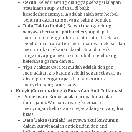
Cerita:
Seledri sering dianggap sebagai lalapan
atau hiasan sup. Padahal, di balik
kesederhanaannya, ia adalah salah satu herbal
penurun darah tinggi yang paling populer.
Data/Fakta (Ilmiah):
Seledri mengandung
senyawa bernama
phthalides
yang dapat
membantu mengendurkan otot-otot di sekitar
pembuluh darah arteri, membuatnya melebar dan
menurunkan tekanan darah. Sifat diuretik
ringannya juga membantu tubuh membuang
kelebihan garam dan air.
Tips Praktis:
Cara termudah adalah dengan
menjadikan 2-3 batang seledri segar sebagai jus,
dicampur dengan apel atau nanas untuk
menyeimbangkan rasanya.
Kunyit (Curcuma longa) Emas Cair Anti-Inflamasi
Penjelasan:
Kunyit adalah primadona dalam
dunia jamu. Warnanya yang keemasan
menyimpan kekuatan anti-peradangan yang luar
biasa.
Data/Fakta (Ilmiah):
Senyawa aktif
kurkumin
S
dalam kunyit adalah antioksidan dan anti-
K