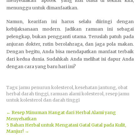
menyediakan “apotek” yang luar biasa di sekitar kita,
menunggu untuk dimanfaatkan.
Namun, kearifan ini harus selalu diiringi dengan
kebijaksanaan modern.
N
Jadikan ramuan ini sebagai
pelengkap, bukan pengganti utama. Teruslah patuh pada
a
anjuran dokter, rutin berolahraga, dan jaga pola makan.
g
Dengan begitu, Anda bisa mendapatkan manfaat terbaik
a
dari kedua dunia. Sudahkah Anda melihat isi dapur Anda
3
dengan cara yang baru hari ini?
0
3
Tags:
jamu penurun kolesterol
,
kesehatan jantung
,
obat
herbal darah tinggi
,
ramuan alami kolesterol
,
resep jamu
untuk kolesterol dan darah tinggi
Post
←
Resep Minuman Hangat dari Herbal Alami yang
Menyehatkan
navigation
5 Bahan Herbal untuk Mengatasi Gatal Gatal pada Kulit,
Manjur!
→