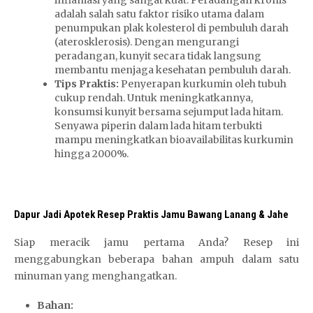
inflamasi yang sangat kuat. Peradangan kronis
O
adalah salah satu faktor risiko utama dalam
R
penumpukan plak kolesterol di pembuluh darah
8
(aterosklerosis). Dengan mengurangi
8
peradangan, kunyit secara tidak langsung
d
membantu menjaga kesehatan pembuluh darah.
a
Tips Praktis:
Penyerapan kurkumin oleh tubuh
f
cukup rendah. Untuk meningkatkannya,
t
konsumsi kunyit bersama sejumput lada hitam.
a
Senyawa piperin dalam lada hitam terbukti
r
mampu meningkatkan bioavailabilitas kurkumin
hingga 2000%.
Dapur Jadi Apotek Resep Praktis Jamu Bawang Lanang & Jahe
Siap meracik jamu pertama Anda? Resep ini
menggabungkan beberapa bahan ampuh dalam satu
minuman yang menghangatkan.
Bahan: