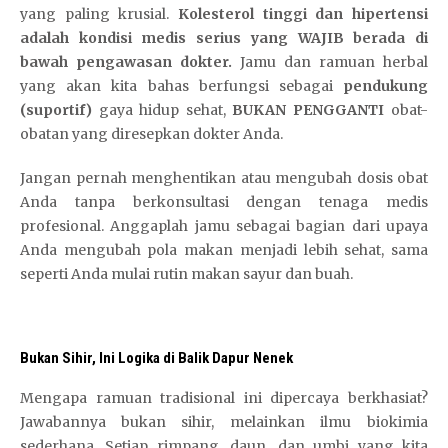
yang paling krusial.
Kolesterol tinggi dan hipertensi
adalah kondisi medis serius yang WAJIB berada di
bawah pengawasan dokter.
Jamu dan ramuan herbal
yang akan kita bahas berfungsi sebagai
pendukung
(suportif)
gaya hidup sehat,
BUKAN PENGGANTI
obat-
obatan yang diresepkan dokter Anda.
Jangan pernah menghentikan atau mengubah dosis obat
Anda tanpa berkonsultasi dengan tenaga medis
profesional. Anggaplah jamu sebagai bagian dari upaya
Anda mengubah pola makan menjadi lebih sehat, sama
seperti Anda mulai rutin makan sayur dan buah.
Bukan Sihir, Ini Logika di Balik Dapur Nenek
Mengapa ramuan tradisional ini dipercaya berkhasiat?
Jawabannya bukan sihir,
S
melainkan ilmu biokimia
sederhana. Setiap rimpang, daun, dan umbi yang kita
K