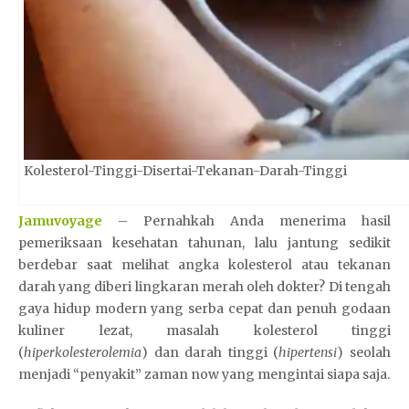
Kolesterol-Tinggi-Disertai-Tekanan-Darah-Tinggi
Jamuvoyage
– Pernahkah Anda menerima hasil
pemeriksaan kesehatan tahunan, lalu jantung sedikit
berdebar saat melihat angka kolesterol atau tekanan
darah yang diberi lingkaran merah oleh dokter?
S
Di tengah
gaya hidup modern yang serba cepat dan penuh godaan
K
kuliner lezat, masalah kolesterol tinggi
O
(
hiperkolesterolemia
) dan darah tinggi (
hipertensi
R
) seolah
menjadi “penyakit” zaman now yang mengintai siapa saja.
8
8