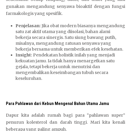
gunakan mengandung senyawa bioaktif dengan fungsi
O
farmakologis yang spesifik.
R
8
Penjelasan:
Jika obat modern biasanya mengandung
8
satu zat aktif utama yang diisolasi, bahan alami
d
bekerja secara sinergis. Satu siung bawang putih,
a
misalnya, mengandung ratusan senyawa yang
f
bekerja bersama untuk memberikan efek kesehatan.
Insight:
Pendekatan holistik inilah yang menjadi
t
kekuatan jamu. Ia tidak hanya menargetkan satu
a
gejala, tetapi bekerja untuk menutrisi dan
r
mengembalikan keseimbangan tubuh secara
keseluruhan.
Para Pahlawan dari Kebun Mengenal Bahan Utama Jamu
Dapur kita adalah rumah bagi para “pahlawan super”
penurun kolesterol dan darah tinggi. Mari kita kenali
beberapa yang paling ampuh.