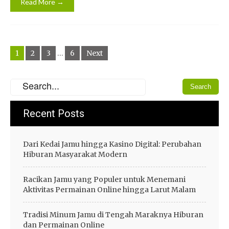
Read More →
Posts
1
2
3
…
6
Next
navigation
Recent Posts
Dari Kedai Jamu hingga Kasino Digital: Perubahan
Hiburan Masyarakat Modern
Racikan Jamu yang Populer untuk Menemani
Aktivitas Permainan Online hingga Larut Malam
Tradisi Minum Jamu di Tengah Maraknya Hiburan
dan Permainan Online