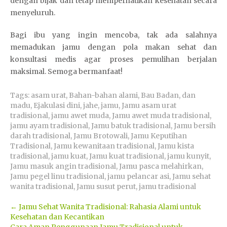
dengan bijak dan tetap memperhatikan kesehatan secara
menyeluruh.
Bagi ibu yang ingin mencoba, tak ada salahnya
memadukan jamu dengan pola makan sehat dan
konsultasi medis agar proses pemulihan berjalan
maksimal. Semoga bermanfaat!
Tags:
asam urat
,
Bahan-bahan alami
,
Bau Badan
,
dan
madu
,
Ejakulasi dini
,
jahe
,
jamu
,
Jamu asam urat
tradisional
,
jamu awet muda
,
Jamu awet muda tradisional
,
jamu ayam tradisional
,
Jamu batuk tradisional
,
Jamu bersih
darah tradisional
,
Jamu Brotowali
,
Jamu Keputihan
Tradisional
,
Jamu kewanitaan tradisional
,
Jamu kista
tradisional
,
jamu kuat
,
Jamu kuat tradisional
,
jamu kunyit
,
Jamu masuk angin tradisional
,
Jamu pasca melahirkan
,
Jamu pegel linu tradisional
,
jamu pelancar asi
,
Jamu sehat
wanita tradisional
,
Jamu susut perut
,
jamu tradisional
Post
←
Jamu Sehat Wanita Tradisional: Rahasia Alami untuk
Kesehatan dan Kecantikan
navigation
Cara Aman Penggunaan Jamu Tradisional untuk