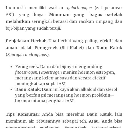
Indonesia memiliki warisan
galactagogue
(zat pelancar
ASI) yang kaya.
Minuman yang bagus setelah
melahirkan
seringkali berasal dari racikan rimpang dan
biji-bijian yang sudah teruji.
Penjelasan Herbal:
Dua herbal yang paling efektif dan
aman adalah
Fenugreek
(Biji Klabet) dan
Daun Katuk
(
Sauropus androgynus
).
Fenugreek:
Daun dan bijinya mengandung
fitoestrogen
.
Fitoestrogen
meniru hormon estrogen,
merangsang kelenjar susu dan secara efektif
meningkatkan suplai ASI.
Daun Katuk:
Daun ini kaya akan alkaloid dan sterol
yang berfungsi merangsang hormon prolaktin—
hormon utama penghasil ASI.
Tips Konsumsi:
Anda bisa merebus Daun Katuk, lalu
meminum air rebusannya sebagai teh.
Atau
, Anda bisa
mengonsumsi suplemen Fenugreek terstandarisasi.