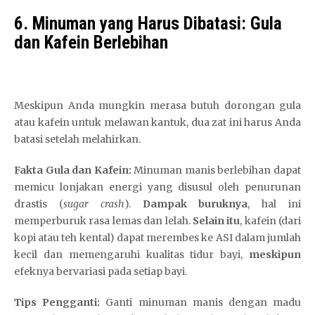
L
6. Minuman yang Harus Dibatasi: Gula
i
dan Kafein Berlebihan
n
k
R
e
Meskipun Anda mungkin merasa butuh dorongan gula
s
atau kafein untuk melawan kantuk, dua zat ini harus Anda
m
batasi setelah melahirkan.
i
S
Fakta Gula dan Kafein:
Minuman manis berlebihan dapat
l
memicu lonjakan energi yang disusul oleh penurunan
o
drastis (
sugar crash
).
Dampak buruknya
, hal ini
t
memperburuk rasa lemas dan lelah.
Selain itu
, kafein (dari
P
kopi atau teh kental) dapat merembes ke ASI dalam jumlah
r
kecil dan memengaruhi kualitas tidur bayi,
meskipun
a
efeknya bervariasi pada setiap bayi.
g
m
Tips Pengganti:
Ganti minuman manis dengan madu