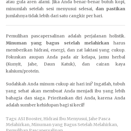
a
atau gula aren alami. Jika Anda benar-benar butuh kopi,
t
minumlah setelah sesi menyusui selesai,
dan pastikan
i
jumlahnya tidak lebih dari satu cangkir per hari.
T
c
e
D
m
e
Pemulihan pascapersalinan adalah perjalanan holistik.
b
w
Minuman yang bagus setelah melahirkan
harus
a
a
memberikan hidrasi, energi, dan zat laktasi yang cukup.
k
Z
Fokuskan asupan Anda pada air kelapa, jamu herbal
i
e
(Kunyit, Jahe, Daun Katuk), dan cairan kaya
k
u
kalsium/protein.
a
s
n
Sudahkah Anda minum cukup air hari ini? Ingatlah, tubuh
S
yang sehat akan membuat Anda menjadi ibu yang lebih
l
bahagia dan siaga. Prioritaskan diri Anda, karena Anda
o
adalah sumber kehidupan bagi si kecil!
t
Tags:
ASI Booster
,
Hidrasi Ibu Menyusui
,
Jahe Pasca
Melahirkan
,
Minuman yang Bagus Setelah Melahirkan
,
Pemulihan Pascapersalinan