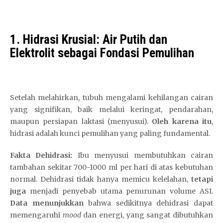
o
a
m
1. Hidrasi Krusial: Air Putih dan
a
Elektrolit sebagai Fondasi Pemulihan
n
&
t
e
Setelah melahirkan, tubuh mengalami kehilangan cairan
r
yang signifikan, baik melalui keringat, pendarahan,
p
maupun persiapan laktasi (menyusui).
Oleh karena itu
,
e
hidrasi adalah kunci pemulihan yang paling fundamental.
r
c
Fakta Dehidrasi:
Ibu menyusui membutuhkan cairan
a
tambahan sekitar 700-1000 ml per hari di atas kebutuhan
y
normal. Dehidrasi tidak hanya memicu kelelahan,
tetapi
a
juga
menjadi penyebab utama penurunan volume ASI.
Data menunjukkan
bahwa sedikitnya dehidrasi dapat
memengaruhi
mood
dan energi, yang sangat dibutuhkan