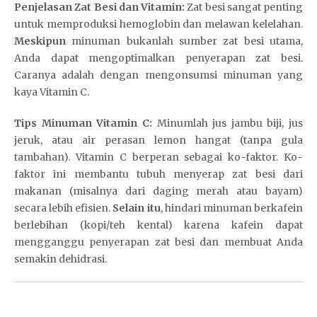
Penjelasan Zat Besi dan Vitamin:
Zat besi sangat penting
untuk memproduksi hemoglobin dan melawan kelelahan.
Meskipun
minuman bukanlah sumber zat besi utama,
Anda dapat mengoptimalkan penyerapan zat besi.
Caranya adalah dengan mengonsumsi minuman yang
kaya Vitamin C.
D
e
Tips Minuman Vitamin C:
Minumlah jus jambu biji, jus
w
jeruk, atau air perasan lemon hangat (tanpa gula
a
tambahan). Vitamin C berperan sebagai ko-faktor. Ko-
t
faktor ini membantu tubuh menyerap zat besi dari
o
makanan (misalnya dari daging merah atau bayam)
g
secara lebih efisien.
Selain itu
, hindari minuman berkafein
e
berlebihan (kopi/teh kental) karena kafein dapat
l
mengganggu penyerapan zat besi dan membuat Anda
S
semakin dehidrasi.
i
t
u
s