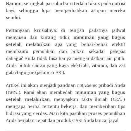
Namun
, seringkali para ibu baru terlalu fokus pada nutrisi
bayi, sehingga lupa memperhatikan asupan mereka
sendiri.
D
e
Pertanyaan krusialnya: di tengah padatnya jadwal
w
menyusui dan kurang tidur,
minuman yang bagus
a
setelah melahirkan
apa yang benar-benar efektif
t
membantu pemulihan dan bukan sekadar pelepas
o
dahaga? Anda tidak bisa hanya mengandalkan air putih.
g
Anda butuh cairan yang kaya elektrolit, vitamin, dan zat
e
galactagogue (pelancar ASI).
l
s
Artikel ini akan menjadi panduan
nutrisionis
pribadi Anda
i
(
YMYL
). Kami akan membedah
minuman yang bagus
t
setelah melahirkan
, menyajikan fakta ilmiah (
EEAT
)
u
mengapa herbal tertentu bekerja, dan memberikan tips
s
hidrasi yang cerdas. Mari kita pastikan proses pemulihan
t
Anda berjalan cepat dan produksi ASI Anda lancar jaya!
o
t