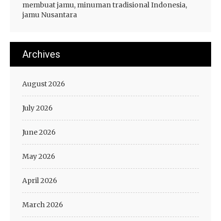
membuat jamu, minuman tradisional Indonesia,
g
jamu Nusantara
m
a
t
Archives
i
c
D
August 2026
e
w
July 2026
a
Z
June 2026
e
u
May 2026
s
April 2026
March 2026