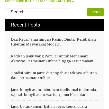
Mbok Jamu ke Gelas Mocktail Kafe Hits
→
t
u
s
L
Recent Posts
i
n
k
Dari Kedai Jamu hingga Kasino Digital: Perubahan
R
Hiburan Masyarakat Modern
e
s
Racikan Jamu yang Populer untuk Menemani
Aktivitas Permainan Online hingga Larut Malam
m
i
Tradisi Minum Jamu di Tengah Maraknya Hiburan
S
dan Permainan Online
l
o
jamu kunyit asam, minuman tradisional Indonesia,
t
sejarah kunyit asam, warisan jamu Nusantara
P
r
jamu beras kencur, bahan beras kencur, cara
a