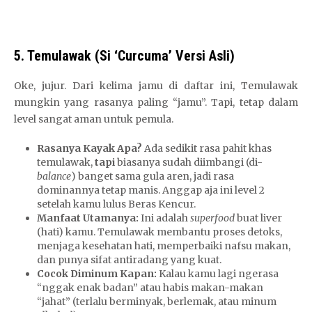
5. Temulawak (Si ‘Curcuma’ Versi Asli)
Oke, jujur. Dari kelima jamu di daftar ini, Temulawak
mungkin yang rasanya paling “jamu”.
T
Tapi, tetap dalam
level sangat aman untuk pemula.
e
m
Rasanya Kayak Apa?
Ada sedikit rasa pahit khas
b
temulawak,
tapi
biasanya sudah diimbangi (di-
a
balance
) banget sama gula aren, jadi rasa
k
dominannya tetap manis. Anggap aja ini level 2
i
setelah kamu lulus Beras Kencur.
Manfaat Utamanya:
Ini adalah
superfood
buat liver
k
(hati) kamu. Temulawak membantu proses detoks,
a
menjaga kesehatan hati, memperbaiki nafsu makan,
n
dan punya sifat antiradang yang kuat.
S
Cocok Diminum Kapan:
Kalau kamu lagi ngerasa
l
“nggak enak badan” atau habis makan-makan
“jahat” (terlalu berminyak, berlemak, atau minum
o