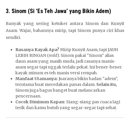
t
u
3. Sinom (Si ‘Es Teh Jawa’ yang Bikin Adem)
s
T
Banyak yang sering ketuker antara Sinom dan Kunyit
o
Asam. Wajar, bahannya mirip, tapi Sinom punya ciri khas
t
sendiri.
o
Rasanya Kayak Apa?
Mirip Kunyit Asam, tapi JAUH
LEBIH RINGAN (
mild
). Sinom pakai “Sinom” alias
daun asam yang masih muda, jadi rasanya manis-
asam segar tapi nggak terlalu pekat. Ini bener-bener
kayak minum es teh manis versi rempah.
Manfaat Utamanya:
Juaranya bikin badan “adem”,
terutama buat meredakan panas dalam.
Selain itu,
Sinom juga bagus banget buat melancarkan
pencernaan.
Cocok Diminum Kapan:
Siang-siang pas cuaca lagi
terik dan kamu butuh yang segar-segar tapi sehat.