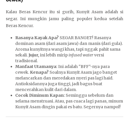
Kalau Beras Kencur itu si gurih, Kunyit Asam adalah si
segar.
D
Ini mungkin jamu paling populer kedua setelah
Beras Kencur.
e
w
Rasanya Kayak Apa?
SEGAR BANGET! Rasanya
a
dominan asam (dari asam jawa) dan manis (dari gula).
t
Aroma kunyitnya wangi khas, tapi nggak pahit sama
o
sekali.
Jujur,
ini lebih mirip
infused water
versi
g
tradisional.
Manfaat Utamanya:
Ini adalah “BFF”-nya para
e
cewek.
Kenapa?
Soalnya Kunyit Asam jago banget
l
melancarkan dan meredakan nyeri pas lagi haid.
L
Antioksidannya juga tinggi, jadi bagus buat
o
mencerahkan kulit dari dalam.
g
Cocok Diminum Kapan:
Seminggu sebelum dan
selama menstruasi. Atau, pas cuaca lagi panas, minum
i
Kunyit Asam dingin pakai es batu. Segernya nampol!
n
S
i