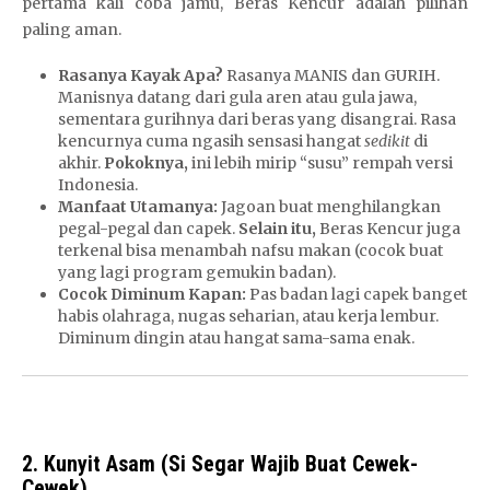
pertama kali coba jamu, Beras Kencur adalah pilihan
paling aman.
Rasanya Kayak Apa?
Rasanya MANIS dan GURIH.
Manisnya datang dari gula aren atau gula jawa,
sementara gurihnya dari beras yang disangrai. Rasa
kencurnya cuma ngasih sensasi hangat
sedikit
di
akhir.
Pokoknya,
ini lebih mirip “susu” rempah versi
Indonesia.
Manfaat Utamanya:
Jagoan buat menghilangkan
pegal-pegal dan capek.
Selain itu,
Beras Kencur juga
terkenal bisa menambah nafsu makan (cocok buat
yang lagi program gemukin badan).
Cocok Diminum Kapan:
Pas badan lagi capek banget
habis olahraga, nugas seharian, atau kerja lembur.
Diminum dingin atau hangat sama-sama enak.
2. Kunyit Asam (Si Segar Wajib Buat Cewek-
Cewek)