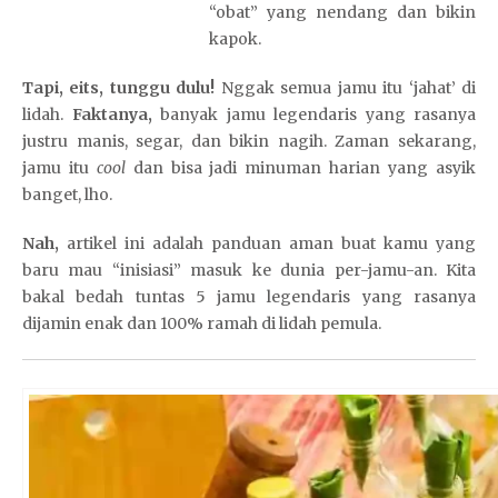
“obat” yang nendang dan bikin
kapok.
D
e
Tapi, eits, tunggu dulu!
Nggak semua jamu itu ‘jahat’ di
w
lidah.
Faktanya,
banyak jamu legendaris yang rasanya
a
justru manis, segar, dan bikin nagih. Zaman sekarang,
t
jamu itu
cool
dan bisa jadi minuman harian yang asyik
o
banget, lho.
g
e
Nah,
artikel ini adalah panduan aman buat kamu yang
l
baru mau “inisiasi” masuk ke dunia per-jamu-an. Kita
s
bakal bedah tuntas 5 jamu legendaris yang rasanya
i
dijamin enak dan 100% ramah di lidah pemula.
t
u
s
t
o
t
o