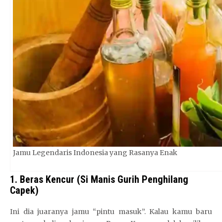
a
m
a
n
&
t
e
r
p
e
r
c
a
Jamu Legendaris Indonesia yang Rasanya Enak
y
a
1. Beras Kencur (Si Manis Gurih Penghilang
Capek)
Ini dia juaranya jamu “pintu masuk”. Kalau kamu baru