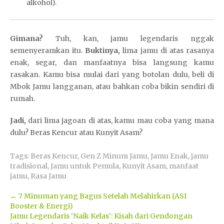
alkohol).
t
Gimana?
Tuh, kan, jamu legendaris nggak
semenyeramkan itu.
Buktinya,
lima jamu di atas rasanya
enak, segar, dan manfaatnya bisa langsung kamu
rasakan. Kamu bisa mulai dari yang botolan dulu, beli di
Mbok Jamu langganan, atau bahkan coba bikin sendiri di
rumah.
D
e
Jadi,
dari lima jagoan di atas, kamu mau coba yang mana
w
dulu? Beras Kencur atau Kunyit Asam?
a
t
Tags:
Beras Kencur
,
Gen Z Minum Jamu
,
Jamu Enak
,
jamu
o
tradisional
,
Jamu untuk Pemula
,
Kunyit Asam
,
manfaat
g
jamu
,
Rasa Jamu
e
l
Post
←
7 Minuman yang Bagus Setelah Melahirkan (ASI
Booster & Energi)
S
navigation
Jamu Legendaris ‘Naik Kelas’: Kisah dari Gendongan
i