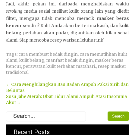
Jadi, akhir pekan ini, daripada menghabiskan waktu
scrolling
media sosial melihat kulit orang lain yang diedit
filter, mengapa tidak mencoba meracik
masker beras
kencur
sendiri? Kulit Anda akan berterima kasih, dan
kulit
belang
perlahan akan pudar, digantikan oleh kilau sehat
alami. Siap mencoba resep warisan leluhur ini?
A
N
C
Tags:
cara membuat bedak dingin
,
cara memutihkan kulit
d
a
i
alami
,
kulit belang
,
manfaat bedak dingin
,
masker beras
o
g
t
kencur
,
perawatan kulit terbakar matahari.
,
resep masker
b
a
i
tradisional
e
3
s
t
0
l
Post
←
Cara Menghilangkan Bau Badan Ampuh Pakai Sirih dan
8
3
o
Beluntas
navigation
8
t
Susu Jahe Merah: Obat Tidur Alami Ampuh Atasi Insomnia
T
s
Akut
→
a
P
r
u
u
s
h
a
a
t
Recent Posts