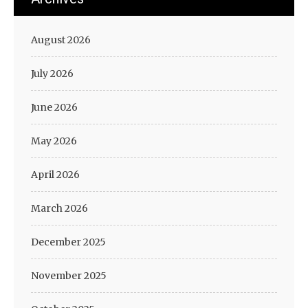
r
r
e
u
August 2026
d
p
i
d
k
a
July 2026
s
t
i
e
June 2026
A
k
u
May 2026
r
a
April 2026
t
March 2026
December 2025
November 2025