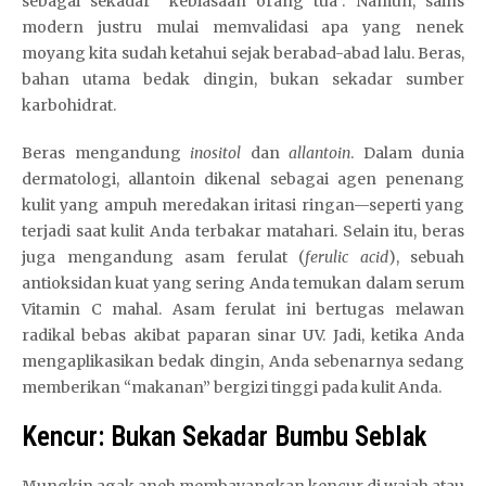
sebagai sekadar “kebiasaan orang tua”. Namun, sains
modern justru mulai memvalidasi apa yang nenek
moyang kita sudah ketahui sejak berabad-abad lalu. Beras,
bahan utama bedak dingin, bukan sekadar sumber
karbohidrat.
Beras mengandung
inositol
dan
allantoin
. Dalam dunia
dermatologi, allantoin dikenal sebagai agen penenang
kulit yang ampuh meredakan iritasi ringan—seperti yang
terjadi saat kulit Anda terbakar matahari. Selain itu, beras
juga mengandung asam ferulat (
ferulic acid
), sebuah
antioksidan kuat yang sering Anda temukan dalam serum
Vitamin C mahal. Asam ferulat ini bertugas melawan
radikal bebas akibat paparan sinar UV. Jadi, ketika Anda
mengaplikasikan bedak dingin, Anda sebenarnya sedang
memberikan “makanan” bergizi tinggi pada kulit Anda.
Kencur: Bukan Sekadar Bumbu Seblak