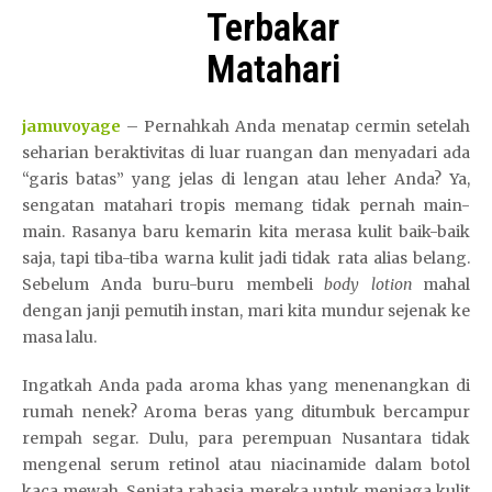
Terbakar
Matahari
jamuvoyage
– Pernahkah Anda menatap cermin setelah
seharian beraktivitas di luar ruangan dan menyadari ada
“garis batas” yang jelas di lengan atau leher Anda? Ya,
sengatan matahari tropis memang tidak pernah main-
main. Rasanya baru kemarin kita merasa kulit baik-baik
saja, tapi tiba-tiba warna kulit jadi tidak rata alias belang.
Sebelum Anda buru-buru membeli
body lotion
mahal
dengan janji pemutih instan, mari kita mundur sejenak ke
masa lalu.
Ingatkah Anda pada aroma khas yang menenangkan di
rumah nenek? Aroma beras yang ditumbuk bercampur
rempah segar. Dulu, para perempuan Nusantara tidak
mengenal serum retinol atau niacinamide dalam botol
kaca mewah. Senjata rahasia mereka untuk menjaga kulit