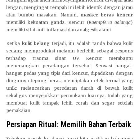
Mungkin agak aneh membayangkan kencur di wajah atau
lengan, mengingat rempah ini lebih identik dengan jamu
atau bumbu masakan. Namun,
masker beras kencur
memiliki kekuatan ganda. Kencur (
Kaempferia galanga
)
memiliki sifat anti-inflamasi dan analgesik alami.
Ketika
kulit belang
terjadi, itu adalah tanda bahwa kulit
sedang memproduksi melanin berlebih sebagai respons
terhadap trauma sinar UV. Kencur membantu
menenangkan peradangan tersebut. Sensasi hangat-
hangat pedas yang tipis dari kencur, dipadukan dengan
dinginnya tepung beras, menciptakan efek termal yang
unik: melancarkan peredaran darah di bawah kulit
sekaligus menyejukkan permukaan luarnya. Inilah yang
membuat kulit tampak lebih cerah dan segar setelah
pemakaian.
Persiapan Ritual: Memilih Bahan Terbaik
Sebelum masuk ke dapur, mari kita pastikan bahannya