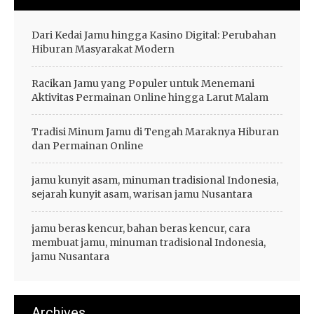
n
n
B
y
o
a
Dari Kedai Jamu hingga Kasino Digital: Perubahan
l
S
Hiburan Masyarakat Modern
a
l
O
o
Racikan Jamu yang Populer untuk Menemani
n
t
Aktivitas Permainan Online hingga Larut Malam
l
G
i
a
n
c
Tradisi Minum Jamu di Tengah Maraknya Hiburan
e
o
dan Permainan Online
,
r
M
d
jamu kunyit asam, minuman tradisional Indonesia,
i
e
sejarah kunyit asam, warisan jamu Nusantara
x
n
P
g
jamu beras kencur, bahan beras kencur, cara
a
a
membuat jamu, minuman tradisional Indonesia,
r
n
jamu Nusantara
l
R
a
T
y
P
&
t
Archives
P
e