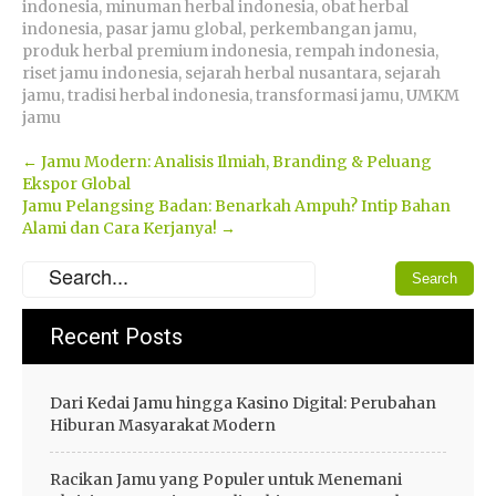
indonesia
,
minuman herbal indonesia
,
obat herbal
indonesia
,
pasar jamu global
,
perkembangan jamu
,
produk herbal premium indonesia
,
rempah indonesia
,
riset jamu indonesia
,
sejarah herbal nusantara
,
sejarah
jamu
,
tradisi herbal indonesia
,
transformasi jamu
,
UMKM
jamu
Post
←
Jamu Modern: Analisis Ilmiah, Branding & Peluang
Ekspor Global
navigation
Jamu Pelangsing Badan: Benarkah Ampuh? Intip Bahan
Alami dan Cara Kerjanya!
→
Recent Posts
Dari Kedai Jamu hingga Kasino Digital: Perubahan
Hiburan Masyarakat Modern
Racikan Jamu yang Populer untuk Menemani