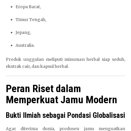
Eropa Barat,
Timur Tengah,
Jepang,
Australia.
Produk unggulan meliputi minuman herbal siap seduh,
ekstrak cair, dan kapsul herbal.
N
Peran Riset dalam
a
g
Memperkuat Jamu Modern
a
3
Bukti Ilmiah sebagai Pondasi Globalisasi
0
3
Agar diterima dunia, produsen jamu menguatkan