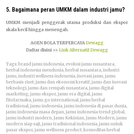
5. Bagaimana peran UMKM dalam industri jamu?
UMKM menjadi penggerak utama produksi dan ekspor
skala kecil hingga menengah.
AGEN BOLA TERPERCAYA
Dewagg
Daftar disini >>
Link Alternatif Dewagg
Tags:
brand jamu indonesia
,
evolusi jamu nusantara
,
herbal indonesia mendunia
,
herbal nusantara
,
industri
jamu
,
industri wellness indonesia
,
inovasi jamu
,
jamu
berbasis riset
,
jamu dan ekonomi kreatif
,
jamu dan inovasi
teknologi
,
jamu dan rempah nusantara
,
jamu digital
marketing
,
jamu ekspor
,
jamu era digital
,
jamu
fitofarmaka
,
jamu go international
,
jamu herbal
tradisional
,
jamu indonesia
,
jamu indonesia di pasar dunia
,
jamu indonesia masa depan
,
jamu indonesia trend global
,
jamu industri modern
,
Jamu Kekinian
,
Jamu Modern
,
jamu
modern siap saji
,
jamu tradisional indonesia
,
jamu untuk
pasar ekspor
,
jamu wellness product
,
komoditas herbal