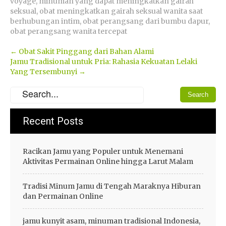
voyage
,
minuman yang dapat meningkatkan gairah
seksual
,
obat meningkatkan gairah seksual wanita saat
berhubungan intim
,
obat perangsang dari bumbu dapur
,
obat perangsang wanita tercepat
Post
←
Obat Sakit Pinggang dari Bahan Alami
Jamu Tradisional untuk Pria: Rahasia Kekuatan Lelaki
navigation
Yang Tersembunyi
→
Recent Posts
Racikan Jamu yang Populer untuk Menemani
Aktivitas Permainan Online hingga Larut Malam
Tradisi Minum Jamu di Tengah Maraknya Hiburan
dan Permainan Online
jamu kunyit asam, minuman tradisional Indonesia,