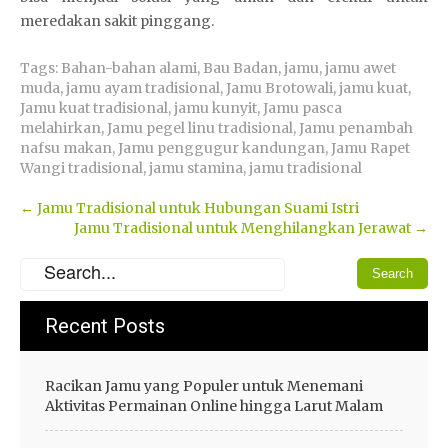
meredakan sakit pinggang.
Tags:
Bahan-bahan alami
,
Bau Badan
,
jamu
,
jamu awet
muda
,
jamu ayam tradisional
,
Jamu Brotowali
,
jamu kuat
,
Jamu kuat tradisional
,
jamu kunyit
,
Jamu pasca
melahirkan
,
Jamu pegel linu tradisional
,
Jamu penambah
nafsu makan
,
Jamu penggugur kandungan
,
Jamu Rapet
Wangi tradisional
,
jamu stamina
,
jamu tradisional
Post
←
Jamu Tradisional untuk Hubungan Suami Istri
Jamu Tradisional untuk Menghilangkan Jerawat
→
navigation
Recent Posts
Racikan Jamu yang Populer untuk Menemani
Aktivitas Permainan Online hingga Larut Malam