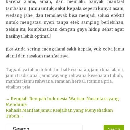
karena alami, aman, dan memiliki banyak manfaat
tambahan.
Jamu untuk sakit kepala
seperti kunyit asam,
wedang jahe, dan temulawak bisa menjadi solusi efektif
untuk mengatasi nyeri tanpa efek samping berlebihan.
Selain itu, kombinasikan dengan gaya hidup sehat agar
hasilnya lebih optimal!
Jika Anda sering mengalami sakit kepala, yuk coba jamu
alami dan rasakan manfaatnya!
Tags:
daya tahan tubuh
,
herbal kesehatan
,
jamu kuat alami
,
jamu tradisional
,
jamu wayang rahwana
,
kesehatan tubuh
,
manfaat jamu rahwana
,
ramuan herbal
,
stamina pria
,
vitalitas pria
Post
←
Rempah-Rempah Indonesia: Warisan Nusantara yang
Mendunia
navigation
Rahasia Manfaat Jamu: Keajaiban yang Menyehatkan
Tubuh
→