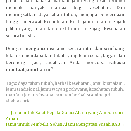
Jamu adalah Rahasia manfaat jamu
yang telah terbukti
memiliki banyak manfaat bagi kesehatan. Dari
meningkatkan daya tahan tubuh, menjaga pencernaan,
hingga merawat kecantikan kulit, jamu tetap menjadi
pilihan yang aman dan efektif untuk menjaga kesehatan
secara holistik.
Dengan mengonsumsi jamu secara rutin dan seimbang,
kita bisa mendapatkan tubuh yang lebih sehat, bugar, dan
berenergi. Jadi, sudahkah Anda mencoba
rahasia
manfaat jamu
hari ini?
Tags:
daya tahan tubuh
,
herbal kesehatan
,
jamu kuat alami
,
jamu tradisional
,
jamu wayang rahwana
,
kesehatan tubuh
,
manfaat jamu rahwana
,
ramuan herbal
,
stamina pria
,
vitalitas pria
Post
←
Jamu untuk Sakit Kepala: Solusi Alami yang Ampuh dan
Aman
navigation
Jamu untuk Sembelit: Solusi Alami Mengatasi Susah BAB
→