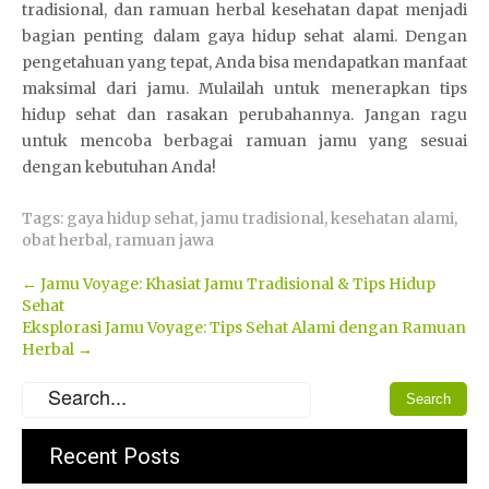
tradisional, dan ramuan herbal kesehatan dapat menjadi
bagian penting dalam gaya hidup sehat alami. Dengan
pengetahuan yang tepat, Anda bisa mendapatkan manfaat
maksimal dari jamu. Mulailah untuk menerapkan tips
hidup sehat dan rasakan perubahannya. Jangan ragu
untuk mencoba berbagai ramuan jamu yang sesuai
dengan kebutuhan Anda!
Tags:
gaya hidup sehat
,
jamu tradisional
,
kesehatan alami
,
obat herbal
,
ramuan jawa
Post
←
Jamu Voyage: Khasiat Jamu Tradisional & Tips Hidup
Sehat
navigation
Eksplorasi Jamu Voyage: Tips Sehat Alami dengan Ramuan
Herbal
→
Recent Posts