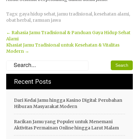
Tags:
gaya hidup sehat
,
jamu tradisional
,
kesehatan alami
,
obat herbal
,
ramuan jawa
Post
←
Rahasia Jamu Tradisional & Panduan Gaya Hidup Sehat
Alami
navigation
Khasiat Jamu Tradisional untuk Kesehatan & Vitalitas
Modern
→
Recent Posts
Dari Kedai Jamu hingga Kasino Digital: Perubahan
Hiburan Masyarakat Modern
Racikan Jamu yang Populer untuk Menemani
Aktivitas Permainan Online hingga Larut Malam