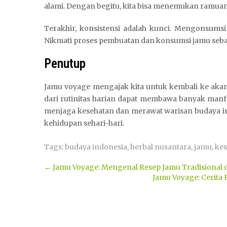
alami. Dengan begitu, kita bisa menemukan ramuan 
Terakhir, konsistensi adalah kunci. Mengonsumsi
Nikmati proses pembuatan dan konsumsi jamu sebag
Penutup
Jamu voyage mengajak kita untuk kembali ke akar
dari rutinitas harian dapat membawa banyak manf
menjaga kesehatan dan merawat warisan budaya ini
kehidupan sehari-hari.
Tags:
budaya indonesia
,
herbal nusantara
,
jamu
,
kes
Post
←
Jamu Voyage: Mengenal Resep Jamu Tradisional d
Jamu Voyage: Cerita
navigation