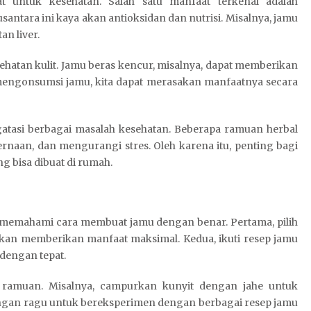
t untuk kesehatan. Salah satu manfaat terkenal adalah
ntara ini kaya akan antioksidan dan nutrisi. Misalnya, jamu
n liver.
ehatan kulit. Jamu beras kencur, misalnya, dapat memberikan
 mengonsumsi jamu, kita dapat merasakan manfaatnya secara
atasi berbagai masalah kesehatan. Beberapa ramuan herbal
rnaan, dan mengurangi stres. Oleh karena itu, penting bagi
g bisa dibuat di rumah.
u memahami cara membuat jamu dengan benar. Pertama, pilih
akan memberikan manfaat maksimal. Kedua, ikuti resep jamu
dengan tepat.
i ramuan. Misalnya, campurkan kunyit dengan jahe untuk
angan ragu untuk bereksperimen dengan berbagai resep jamu