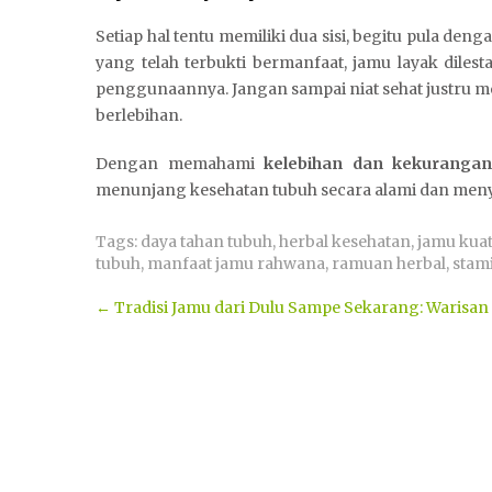
Setiap hal tentu memiliki dua sisi, begitu pula deng
yang telah terbukti bermanfaat, jamu layak diles
penggunaannya. Jangan sampai niat sehat justru 
berlebihan.
Dengan memahami
kelebihan dan kekuranga
menunjang kesehatan tubuh secara alami dan meny
Tags:
daya tahan tubuh
,
herbal kesehatan
,
jamu kuat
tubuh
,
manfaat jamu rahwana
,
ramuan herbal
,
stam
Post
←
Tradisi Jamu dari Dulu Sampe Sekarang: Warisan
navigation