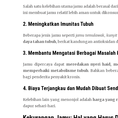
Salah satu kelebihan utama jamu adalah berasal dar
ini membuat jamu relatif lebih aman untuk dikons
2. Meningkatkan Imunitas Tubuh
Beberapa jenis jamu seperti
jamu temulawak
,
kunyit
daya tahan tubuh
, berkat kandungan antioksidan da
3. Membantu Mengatasi Berbagai Masalah 
Jamu dipercaya dapat
meredakan nyeri haid, m
memperbaiki metabolisme tubuh
. Bahkan beber
bagi penderita penyakit kronis.
4. Biaya Terjangkau dan Mudah Dibuat Sendi
Kelebihan lain yang menonjol adalah
harga yang r
dapur sehari-hari.
Kekurangan Jamu: Hal yang Harus 