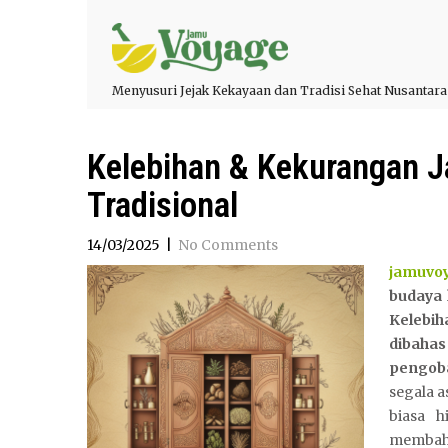
Menyusuri Jejak Kekayaan dan Tradisi Sehat Nusantara
Kelebihan & Kekurangan 
Tradisional
14/03/2025
|
No Comments
jamuvo
budaya 
Kelebi
dibaha
pengoba
segala a
biasa h
membaha