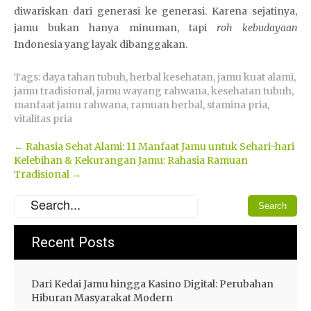
diwariskan dari generasi ke generasi. Karena sejatinya,
jamu bukan hanya minuman, tapi
roh kebudayaan
Indonesia yang layak dibanggakan.
Tags:
daya tahan tubuh
,
herbal kesehatan
,
jamu kuat alami
,
jamu tradisional
,
jamu wayang rahwana
,
kesehatan tubuh
,
manfaat jamu rahwana
,
ramuan herbal
,
stamina pria
,
vitalitas pria
Post
←
Rahasia Sehat Alami: 11 Manfaat Jamu untuk Sehari-hari
Kelebihan & Kekurangan Jamu: Rahasia Ramuan
navigation
Tradisional
→
Recent Posts
Dari Kedai Jamu hingga Kasino Digital: Perubahan
Hiburan Masyarakat Modern