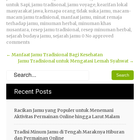
untuk Sapi
,
jamu tradisonal
,
jamu voyage
,
kearifan lokal
masyarakat jawa
,
kenapa orang tidak suka jamu
,
macam-
macam jamu tradisional
,
manfaat jamu
,
minat remaja
terhadap jamu
,
minuman herbal
,
minuman khas
nusantara
,
resep jamu tradisional
,
resep minuman herbal
,
sejarah budaya jamu
,
sejarah jamu 0 No approved
comments
Post
←
Manfaat Jamu Tradisional Bagi Kesehatan
Jamu Tradisional untuk Mengatasi Lemah Syahwat
→
navigation
Recent Posts
Racikan Jamu yang Populer untuk Menemani
Aktivitas Permainan Online hingga Larut Malam
Tradisi Minum Jamu di Tengah Maraknya Hiburan
dan Permainan Online