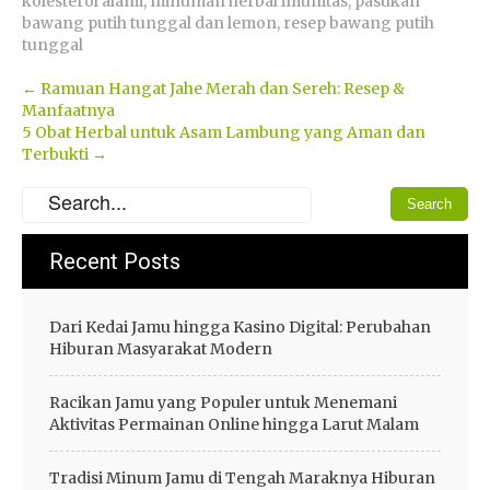
kolesterol alami
,
minuman herbal imunitas
,
pasukan
bawang putih tunggal dan lemon
,
resep bawang putih
tunggal
Post
←
Ramuan Hangat Jahe Merah dan Sereh: Resep &
Manfaatnya
navigation
5 Obat Herbal untuk Asam Lambung yang Aman dan
Terbukti
→
Recent Posts
Dari Kedai Jamu hingga Kasino Digital: Perubahan
Hiburan Masyarakat Modern
Racikan Jamu yang Populer untuk Menemani
Aktivitas Permainan Online hingga Larut Malam
Tradisi Minum Jamu di Tengah Maraknya Hiburan