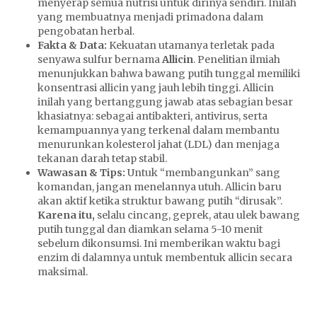
menyerap semua nutrisi untuk dirinya sendiri. Inilah
yang membuatnya menjadi primadona dalam
pengobatan herbal.
Fakta & Data:
Kekuatan utamanya terletak pada
senyawa sulfur bernama
Allicin
. Penelitian ilmiah
menunjukkan bahwa bawang putih tunggal memiliki
konsentrasi allicin yang jauh lebih tinggi. Allicin
inilah yang bertanggung jawab atas sebagian besar
khasiatnya: sebagai antibakteri, antivirus, serta
kemampuannya yang terkenal dalam membantu
menurunkan kolesterol jahat (LDL) dan menjaga
tekanan darah tetap stabil.
Wawasan & Tips:
Untuk “membangunkan” sang
komandan, jangan menelannya utuh. Allicin baru
akan aktif ketika struktur bawang putih “dirusak”.
Karena itu,
selalu cincang, geprek, atau ulek bawang
putih tunggal dan diamkan selama 5-10 menit
sebelum dikonsumsi. Ini memberikan waktu bagi
enzim di dalamnya untuk membentuk allicin secara
maksimal.