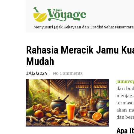
Menyusuri Jejak Kekayaan dan Tradisi Sehat Nusantara
Rahasia Meracik Jamu Kuat
Mudah
17/12/2024
|
No Comments
jamuvo
dari bu
menjaga
termasuk
akan me
dan ber
Apa I