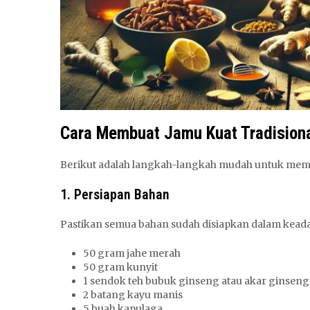
Cara Membuat Jamu Kuat Tradision
Berikut adalah langkah-langkah mudah untuk membu
1. Persiapan Bahan
Pastikan semua bahan sudah disiapkan dalam keada
50 gram jahe merah
50 gram kunyit
1 sendok teh bubuk ginseng atau akar ginseng
2 batang kayu manis
5 buah kapulaga