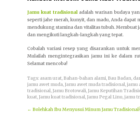
Jamu kuat tradisional
adalah warisan budaya ya
seperti jahe merah, kunyit, dan madu, Anda dapa
mendukung stamina dan vitalitas tubuh. Membuat ja
dan mengikuti langkah-langkah yang tepat.
Cobalah variasi resep yang disarankan untuk m
Mulailah mengintegrasikan jamu ini ke dalam ru
Selamat mencoba!
Tags:
asam urat
,
Bahan-bahan alami
,
Bau Badan
,
da
jamu awet muda
,
Jamu awet muda tradisional
,
jamu 
tradisional
,
Jamu Brotowali
,
Jamu Keputihan Tradisi
kuat
,
Jamu kuat tradisional
,
Jamu Pegal Linu
,
jamu tr
Post
←
Bolehkah Ibu Menyusui Minum Jamu Tradisional
navigation