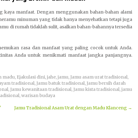
ng kaya manfaat. Dengan menggunakan bahan-bahan alami
t meramu minuman yang tidak hanya menyehatkan tetapi juga
mu di rumah tidaklah sulit, asalkan bahan-bahannya tersedia
enemukan rasa dan manfaat yang paling cocok untuk Anda.
tinitas Anda untuk menikmati manfaat jangka panjangnya.
n madu
,
Ejakulasi dini
,
jahe
,
jamu
,
Jamu asam urat tradisional
,
ayam tradisional
,
Jamu batuk tradisional
,
Jamu bersih darah
onal
,
Jamu kewanitaan tradisional
,
Jamu kista tradisional
,
jamu
adisional
,
warisan budaya
?
Jamu Tradisional Asam Urat dengan Madu Klanceng
→