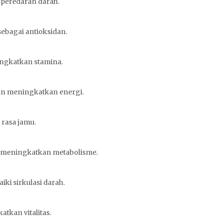
peredaran darah.
bagai antioksidan.
ingkatkan stamina.
n meningkatkan energi.
rasa jamu.
meningkatkan metabolisme.
iki sirkulasi darah.
kan vitalitas.