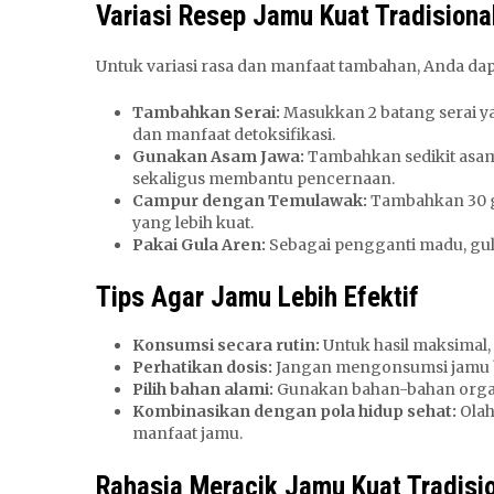
Variasi Resep Jamu Kuat Tradisiona
Untuk variasi rasa dan manfaat tambahan, Anda dap
Tambahkan Serai:
Masukkan 2 batang serai y
dan manfaat detoksifikasi.
Gunakan Asam Jawa:
Tambahkan sedikit asam
sekaligus membantu pencernaan.
Campur dengan Temulawak:
Tambahkan 30 g
yang lebih kuat.
Pakai Gula Aren:
Sebagai pengganti madu, gul
Tips Agar Jamu Lebih Efektif
Konsumsi secara rutin:
Untuk hasil maksimal,
Perhatikan dosis:
Jangan mengonsumsi jamu ber
Pilih bahan alami:
Gunakan bahan-bahan organi
Kombinasikan dengan pola hidup sehat:
Olah
manfaat jamu.
Rahasia Meracik Jamu Kuat Tradisi