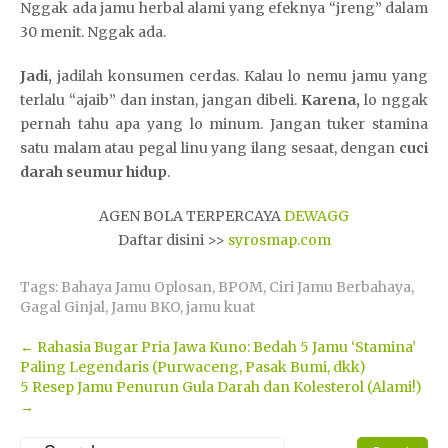
Nggak ada jamu herbal alami yang efeknya “jreng” dalam
30 menit. Nggak ada.
Jadi,
jadilah konsumen cerdas. Kalau lo nemu jamu yang
terlalu “ajaib” dan instan, jangan dibeli.
Karena,
lo nggak
pernah tahu apa yang lo minum. Jangan tuker stamina
satu malam atau pegal linu yang ilang sesaat, dengan
cuci
darah seumur hidup
.
AGEN BOLA TERPERCAYA
DEWAGG
Daftar disini >>
syrosmap.com
Tags:
Bahaya Jamu Oplosan
,
BPOM
,
Ciri Jamu Berbahaya
,
Gagal Ginjal
,
Jamu BKO
,
jamu kuat
Post
←
Rahasia Bugar Pria Jawa Kuno: Bedah 5 Jamu ‘Stamina’
Paling Legendaris (Purwaceng, Pasak Bumi, dkk)
navigation
5 Resep Jamu Penurun Gula Darah dan Kolesterol (Alami!)
→