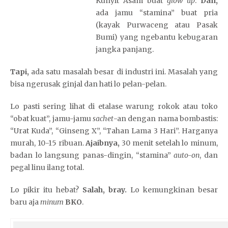
Kunyit Asam buat
glow up
.
Dan,
ada jamu “stamina” buat pria
(kayak Purwaceng atau Pasak
Bumi) yang ngebantu kebugaran
jangka panjang.
Tapi,
ada satu masalah besar di industri ini. Masalah yang
bisa ngerusak ginjal dan hati lo pelan-pelan.
Lo pasti sering lihat di etalase warung rokok atau toko
“obat kuat”, jamu-jamu
sachet
-an dengan nama bombastis:
“Urat Kuda”, “Ginseng X”, “Tahan Lama 3 Hari”. Harganya
murah, 10-15 ribuan.
Ajaibnya,
30 menit setelah lo minum,
badan lo langsung panas-dingin, “stamina”
auto-on
, dan
pegal linu ilang total.
Lo pikir itu hebat?
Salah, bray.
Lo kemungkinan besar
baru aja
minum
BKO
.