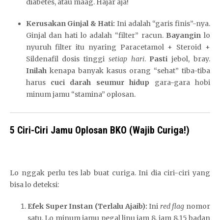
diabetes, atau maag. Hajar aja!
Kerusakan Ginjal & Hati:
Ini adalah “garis finis”-nya.
Ginjal dan hati lo adalah “filter” racun.
Bayangin
lo
nyuruh filter itu nyaring Paracetamol + Steroid +
Sildenafil dosis tinggi
setiap hari
.
Pasti
jebol, bray.
Inilah
kenapa banyak kasus orang “sehat” tiba-tiba
harus
cuci darah seumur hidup
gara-gara hobi
minum jamu “stamina” oplosan.
5 Ciri-Ciri Jamu Oplosan BKO (Wajib Curiga!)
Lo nggak perlu tes lab buat curiga. Ini dia ciri-ciri yang
bisa lo deteksi:
Efek Super Instan (Terlalu Ajaib):
Ini
red flag
nomor
satu. Lo minum jamu pegal linu jam 8, jam 8.15 badan