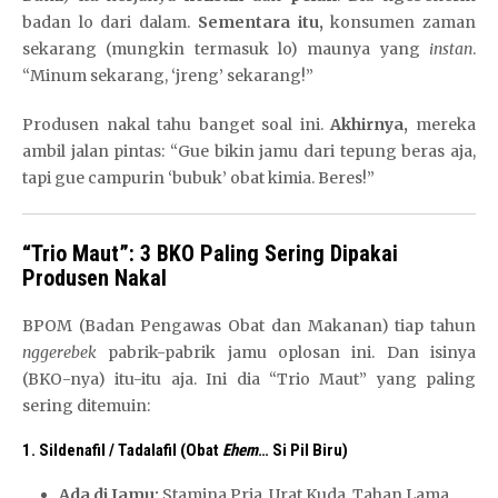
badan lo dari dalam.
Sementara itu,
konsumen zaman
sekarang (mungkin termasuk lo) maunya yang
instan
.
“Minum sekarang, ‘jreng’ sekarang!”
Produsen nakal tahu banget soal ini.
Akhirnya,
mereka
ambil jalan pintas: “Gue bikin jamu dari tepung beras aja,
tapi gue campurin ‘bubuk’ obat kimia. Beres!”
T
“Trio Maut”: 3 BKO Paling Sering Dipakai
e
Produsen Nakal
m
b
BPOM (Badan Pengawas Obat dan Makanan) tiap tahun
a
nggerebek
pabrik-pabrik jamu oplosan ini. Dan isinya
k
(BKO-nya) itu-itu aja. Ini dia “Trio Maut” yang paling
I
sering ditemuin:
k
a
1. Sildenafil / Tadalafil (Obat
Ehem
… Si Pil Biru)
n
S
Ada di Jamu:
Stamina Pria, Urat Kuda, Tahan Lama.