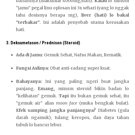
hariannya (maksimal 4000mg/hari).
Kalau
lo minum
“jamu” pegal linu oplosan ini 3x sehari (yang lo nggak
tahu dosisnya berapa mg),
liver (hati) lo bakal
“terbakar”
. Ini adalah penyebab utama kerusakan
hati.
3. Deksametason / Prednison (Steroid)
Ada di Jamu:
Gemuk Sehat, Nafsu Makan, Rematik.
Fungsi Aslinya:
Obat anti-radang super kuat.
Bahayanya:
Ini yang paling ngeri buat jangka
panjang.
Emang,
minum steroid bikin badan lo
“kelihatan” gemuk.
Tapi
itu bukan gemuk sehat, itu
“gemuk air” alias
moon face
(muka bengkak bulat).
Efek samping jangka panjangnya?
Diabetes (gula
darah ngamuk), tulang keropos, dan daya tahan
tubuh lo hancur lebur.