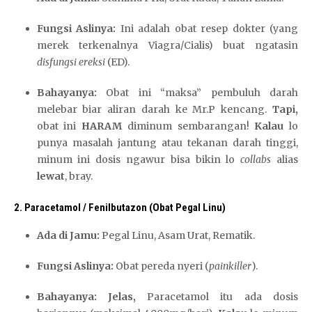
l
Fungsi Aslinya:
Ini adalah obat resep dokter (yang
o
merek terkenalnya Viagra/Cialis) buat ngatasin
t
disfungsi ereksi
(ED).
D
e
Bahayanya:
Obat ini “maksa” pembuluh darah
m
melebar biar aliran darah ke Mr.P kencang.
Tapi,
o
obat ini
HARAM
diminum sembarangan!
Kalau
lo
punya masalah jantung atau tekanan darah tinggi,
minum ini dosis ngawur bisa bikin lo
collabs
alias
lewat
, bray.
2. Paracetamol / Fenilbutazon (Obat Pegal Linu)
Ada di Jamu:
Pegal Linu, Asam Urat, Rematik.
Fungsi Aslinya:
Obat pereda nyeri (
painkiller
).
Bahayanya:
Jelas,
Paracetamol itu ada dosis