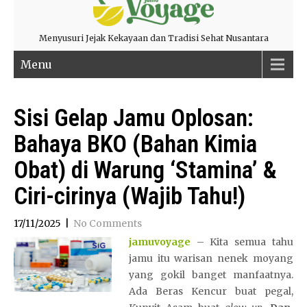
Menyusuri Jejak Kekayaan dan Tradisi Sehat Nusantara
Menu
Sisi Gelap Jamu Oplosan:
Bahaya BKO (Bahan Kimia
Obat) di Warung ‘Stamina’ &
Ciri-cirinya (Wajib Tahu!)
17/11/2025
|
No Comments
jamuvoyage
– Kita semua tahu
jamu itu warisan nenek moyang
yang gokil banget manfaatnya.
Ada Beras Kencur buat pegal,