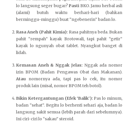
lo langsung seger bugar?
Pasti
BKO. Jamu herbal asli
(alami) butuh waktu berhari-hari (bahkan
berminggu-minggu) buat “ngebenerin” badan lo.
Rasa Aneh (Pahit Kimia):
Rasa pahitnya beda. Bukan
pahit “rempah” kayak Brotowali, tapi pahit “getir”
kayak lo ngunyah obat tablet. Nyangkut banget di
lidah.
Kemasan Aneh & Nggak Jelas:
Nggak ada nomor
izin BPOM (Badan Pengawas Obat dan Makanan).
Atau
nomornya ada, tapi pas lo cek, itu nomor
produk lain (misal, nomor BPOM teh botol).
Bikin Ketergantungan (Efek ‘Balik’):
Pas lo minum,
badan “sehat”. Begitu lo berhenti sehari aja, badan lo
langsung sakit semua (lebih parah dari sebelumnya).
Ini ciri-ciri lo “sakau” steroid.