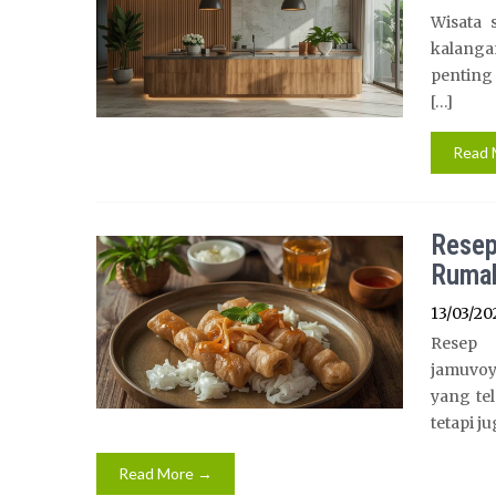
Wisata 
kalanga
penting 
[…]
Read 
Resep
Ruma
13/03/20
Resep
jamuvoy
yang tel
tetapi j
Read More →