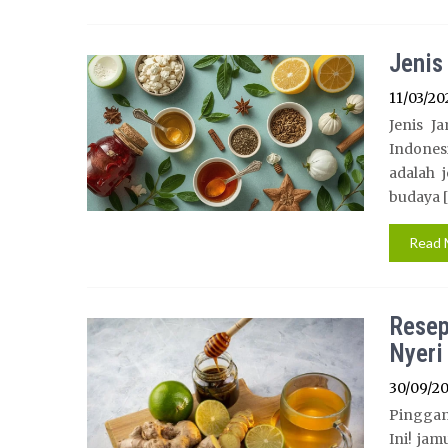
Jenis
11/03/20
Jenis J
Indones
adalah 
budaya [
Read 
Resep
Nyeri
30/09/2
Pinggan
Ini! ja