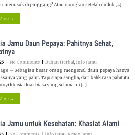
eri menusuk di pinggang? Atau mungkin setelah duduk […]
More →
ia Jamu Daun Pepaya: Pahitnya Sehat,
atnya
25
|
No Comments
|
Bahan Herbal
,
Info Jamu
age – Sebagian besar orang mengenal daun pepaya hanya
asanya yang pahit. Tapi siapa sangka, dari balik rasa pahit itu
nyi khasiat luar biasa yang selama ini […]
More →
ia Jamu untuk Kesehatan: Khasiat Alami
25
|
No Comments
|
Info Jamu
,
Resep Jamu