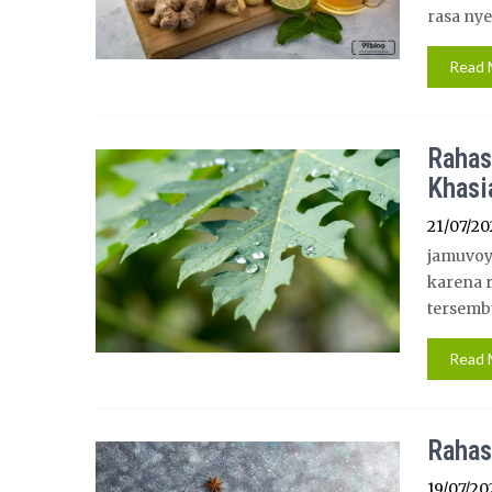
rasa ny
Read 
Rahas
Khasi
21/07/20
jamuvoy
karena r
tersembu
Read 
Rahas
19/07/20