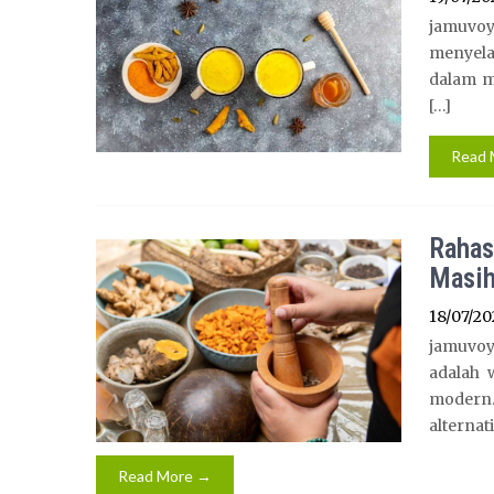
jamuvoy
menyela
dalam m
[…]
Read 
Rahas
Masih
18/07/20
jamuvoy
adalah 
modern.
alternati
Read More →