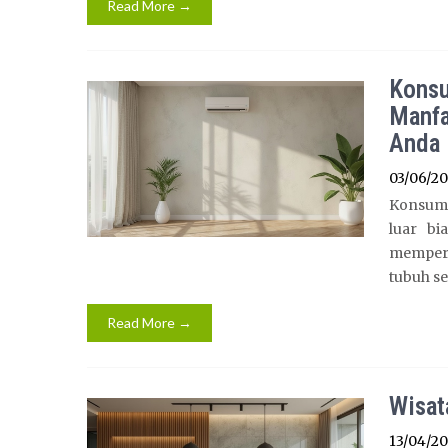
Read More →
Konsu
Manfa
Anda
03/06/2
Konsums
luar bi
memperh
tubuh se
Read More →
Wisat
13/04/2