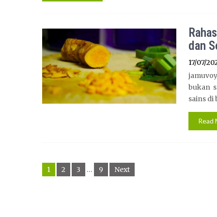
Rahas
dan S
17/07/20
jamuvoy
bukan s
sains di
Read 
Posts
1
2
3
…
9
Next
navigation