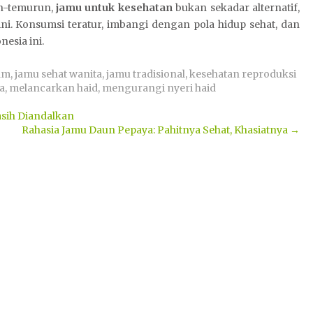
n-temurun,
jamu untuk kesehatan
bukan sekadar alternatif,
ini. Konsumsi teratur, imbangi dengan pola hidup sehat, dan
nesia ini.
am
,
jamu sehat wanita
,
jamu tradisional
,
kesehatan reproduksi
a
,
melancarkan haid
,
mengurangi nyeri haid
asih Diandalkan
Rahasia Jamu Daun Pepaya: Pahitnya Sehat, Khasiatnya
→