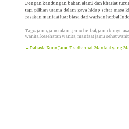
Dengan kandungan bahan alami dan khasiat turu
tapi pilihan utama dalam gaya hidup sehat masa k
rasakan manfaat luar biasa dari warisan herbal Indo
Tags:
jamu
,
jamu alami
,
jamu herbal
,
jamu kunyit as
wanita
,
kesehatan wanita
,
manfaat jamu sehat wanit
Post
←
Rahasia Kuno Jamu Tradisional: Manfaat yang M
navigation