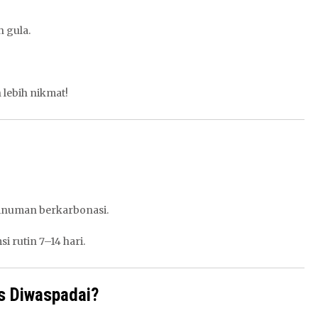
n gula.
 lebih nikmat!
inuman berkarbonasi.
i rutin 7–14 hari.
s Diwaspadai?