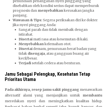
penundaan penanganan nyeri pinggang yang
disebabkan oleh kondisi serius dapat memperburuk
prognosis dan
menyebabkan
kerusakan jangka
panjang.
Wawasan & Tips:
Segera periksakan diri ke dokter
jika nyeri pinggang Anda:
Sangat parah dan tidak membaik dengan
istirahat.
Disertai
mati rasa atau kesemutan di kaki.
Menyebabkan
kelemahan otot.
Disertai
demam, penurunan berat badan yang
tidak
disengaja
, atau gangguan buang air
kecil/besar.
Terjadi
setelah cedera atau benturan.
Jamu Sebagai Pelengkap, Kesehatan Tetap
Prioritas Utama
Pada akhirnya, resep jamu sakit pinggang
menawarkan
alternatif alami yang menjanjikan untuk
membantu
meredakan nyeri dan meningkatkan kualitas hidup.
Berbagai bahan herbal seperti jahe, kunyit, kencur, dan