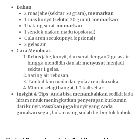
Bahan:
2 ruas jahe (sekitar 50 gram),
memarkan
1 ruas kunyit (sekitar 20 gram),
memarkan
1 batang serai,
memarkan
1 sendok makan madu (opsional)
Gula aren secukupnya (opsional)
2 gelas air
Cara Membuat:
Rebus jahe, kunyit, dan serai dengan 2 gelas air
hingga mendidih dan air
menyusut
menjadi
sekitar 1 gelas.
Saring air rebusan.
Tambahkan madu dan gula aren jika suka.
Minum selagi hangat, 1-2 kali sehari.
Insight & Tips:
Anda bisa
menambahkan
sedikit lada
hitam untuk meningkatkan penyerapan kurkumin
dari kunyit.
Pastikan juga
kunyit yang
Anda
gunakan
segar, bukan yang sudah berbentuk bubuk.