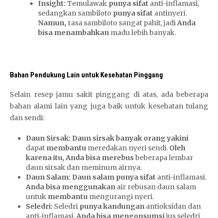
Insight:
Temulawak
punya sifat
anti-inflamasi,
sedangkan sambiloto
punya sifat
antinyeri.
Namun,
rasa sambiloto sangat pahit, jadi
Anda
bisa menambahkan
madu lebih banyak.
Bahan Pendukung Lain untuk Kesehatan Pinggang
Selain resep jamu sakit pinggang di atas, ada beberapa
bahan alami lain yang juga baik untuk kesehatan tulang
dan sendi:
Daun Sirsak:
Daun sirsak banyak orang yakini
dapat
membantu
meredakan nyeri sendi.
Oleh
karena itu,
Anda bisa merebus
beberapa lembar
daun sirsak dan meminum airnya.
Daun Salam:
Daun salam punya sifat
anti-inflamasi.
Anda bisa menggunakan
air rebusan daun salam
untuk
membantu
mengurangi nyeri.
Seledri:
Seledri
punya kandungan
antioksidan dan
anti-inflamasi.
Anda bisa mengonsumsi
jus seledri