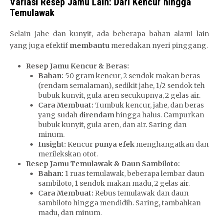
Variasi Resep Jamu Lain: Dari Kencur hingga
Temulawak
Selain jahe dan kunyit, ada beberapa bahan alami lain
yang juga efektif
membantu
meredakan nyeri pinggang.
Resep Jamu Kencur & Beras:
Bahan:
50 gram kencur, 2 sendok makan beras
(rendam semalaman), sedikit jahe, 1/2 sendok teh
bubuk kunyit, gula aren secukupnya, 2 gelas air.
Cara Membuat:
Tumbuk kencur, jahe, dan beras
yang sudah
direndam
hingga halus. Campurkan
bubuk kunyit, gula aren, dan air. Saring dan
minum.
Insight:
Kencur
punya efek
menghangatkan dan
merilekskan otot.
Resep Jamu Temulawak & Daun Sambiloto:
Bahan:
1 ruas temulawak, beberapa lembar daun
sambiloto, 1 sendok makan madu, 2 gelas air.
Cara Membuat:
Rebus temulawak dan daun
sambiloto hingga mendidih. Saring, tambahkan
madu, dan minum.