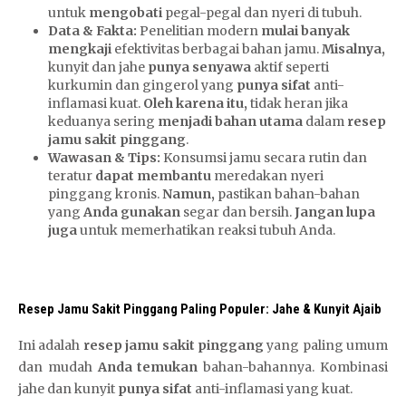
untuk
mengobati
pegal-pegal dan nyeri di tubuh.
Data & Fakta:
Penelitian modern
mulai banyak
mengkaji
efektivitas berbagai bahan jamu.
Misalnya,
kunyit dan jahe
punya senyawa
aktif seperti
kurkumin dan gingerol yang
punya sifat
anti-
inflamasi kuat.
Oleh karena itu,
tidak heran jika
keduanya sering
menjadi bahan utama
dalam
resep
jamu sakit pinggang
.
Wawasan & Tips:
Konsumsi jamu secara rutin dan
teratur
dapat membantu
meredakan nyeri
pinggang kronis.
Namun,
pastikan bahan-bahan
yang
Anda gunakan
segar dan bersih.
Jangan lupa
juga
untuk memerhatikan reaksi tubuh Anda.
Resep Jamu Sakit Pinggang Paling Populer: Jahe & Kunyit Ajaib
Ini adalah
resep jamu sakit pinggang
yang paling umum
dan mudah
Anda temukan
bahan-bahannya. Kombinasi
jahe dan kunyit
punya sifat
anti-inflamasi yang kuat.