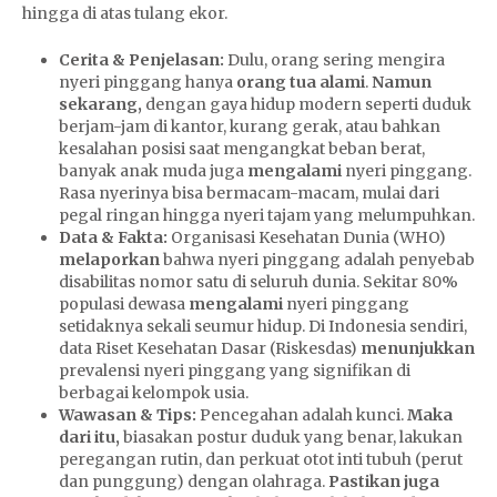
hingga di atas tulang ekor.
Cerita & Penjelasan:
Dulu, orang sering mengira
nyeri pinggang hanya
orang tua alami
.
Namun
sekarang,
dengan gaya hidup modern seperti duduk
berjam-jam di kantor, kurang gerak, atau bahkan
kesalahan posisi saat mengangkat beban berat,
banyak anak muda juga
mengalami
nyeri pinggang.
Rasa nyerinya bisa bermacam-macam, mulai dari
pegal ringan hingga nyeri tajam yang melumpuhkan.
Data & Fakta:
Organisasi Kesehatan Dunia (WHO)
melaporkan
bahwa nyeri pinggang adalah penyebab
disabilitas nomor satu di seluruh dunia. Sekitar 80%
populasi dewasa
mengalami
nyeri pinggang
setidaknya sekali seumur hidup. Di Indonesia sendiri,
data Riset Kesehatan Dasar (Riskesdas)
menunjukkan
prevalensi nyeri pinggang yang signifikan di
berbagai kelompok usia.
Wawasan & Tips:
Pencegahan adalah kunci.
Maka
dari itu,
biasakan postur duduk yang benar, lakukan
peregangan rutin, dan perkuat otot inti tubuh (perut
dan punggung) dengan olahraga.
Pastikan juga