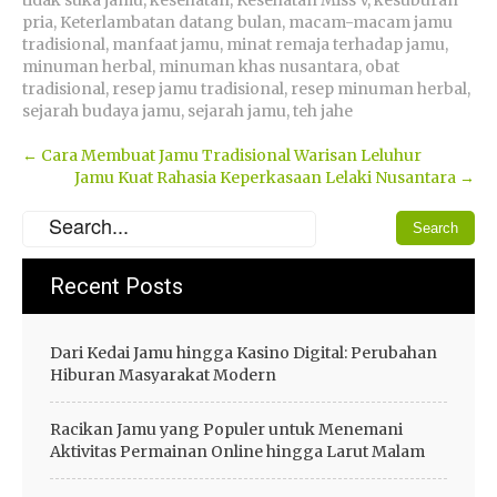
pria
,
Keterlambatan datang bulan
,
macam-macam jamu
tradisional
,
manfaat jamu
,
minat remaja terhadap jamu
,
minuman herbal
,
minuman khas nusantara
,
obat
tradisional
,
resep jamu tradisional
,
resep minuman herbal
,
sejarah budaya jamu
,
sejarah jamu
,
teh jahe
Post
←
Cara Membuat Jamu Tradisional Warisan Leluhur
Jamu Kuat Rahasia Keperkasaan Lelaki Nusantara
→
navigation
Recent Posts
Dari Kedai Jamu hingga Kasino Digital: Perubahan
Hiburan Masyarakat Modern
Racikan Jamu yang Populer untuk Menemani
Aktivitas Permainan Online hingga Larut Malam