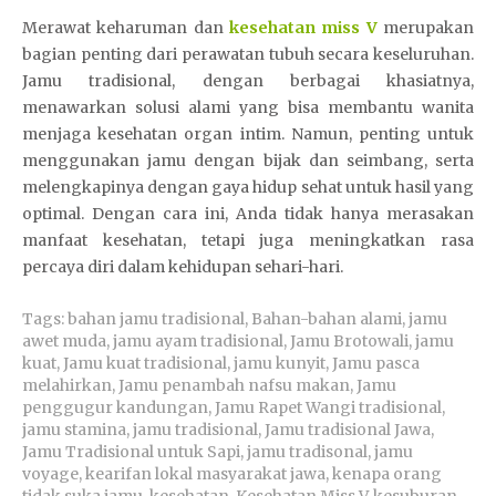
Merawat keharuman dan
kesehatan miss V
merupakan
bagian penting dari perawatan tubuh secara keseluruhan.
Jamu tradisional, dengan berbagai khasiatnya,
menawarkan solusi alami yang bisa membantu wanita
menjaga kesehatan organ intim. Namun, penting untuk
menggunakan jamu dengan bijak dan seimbang, serta
melengkapinya dengan gaya hidup sehat untuk hasil yang
optimal. Dengan cara ini, Anda tidak hanya merasakan
manfaat kesehatan, tetapi juga meningkatkan rasa
percaya diri dalam kehidupan sehari-hari.
Tags:
bahan jamu tradisional
,
Bahan-bahan alami
,
jamu
awet muda
,
jamu ayam tradisional
,
Jamu Brotowali
,
jamu
kuat
,
Jamu kuat tradisional
,
jamu kunyit
,
Jamu pasca
melahirkan
,
Jamu penambah nafsu makan
,
Jamu
penggugur kandungan
,
Jamu Rapet Wangi tradisional
,
jamu stamina
,
jamu tradisional
,
Jamu tradisional Jawa
,
Jamu Tradisional untuk Sapi
,
jamu tradisonal
,
jamu
voyage
,
kearifan lokal masyarakat jawa
,
kenapa orang
tidak suka jamu
,
kesehatan
,
Kesehatan Miss V
,
kesuburan